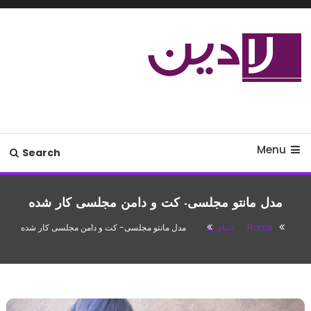
Ski
T
Conten
مدل لباس،اس ام اس جدید،مسائل
لادین
زناشویی،پزشکی،مد،دکوراسیون،آشپزی،مطالب تفریحی
Menu
Search
مدل مانتو مجلسی- کت و دامن مجلسی کار شده
Home
دنیای مد
مدل مانتو مجلسی- کت و دامن مجلسی کار شده