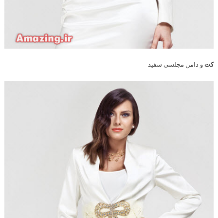
کت
و دامن مجلسی سفید