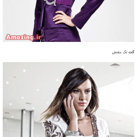
کت
تک بنفش