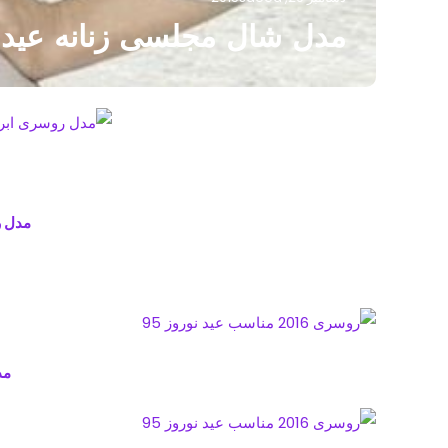
مدل شال مجلسی زنانه عید نورو
مدل 
مد