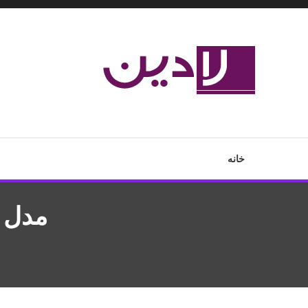
Ski
T
Conten
مدل لباس،اس ام اس جدید،مسائل زناشویی،پزشکی،مد،دکوراسیون،آ
لادین
خانه
مدل ش