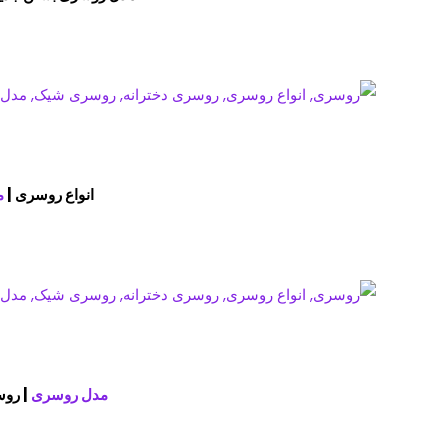
انواع روسری |
م
مدل روسری
| روس