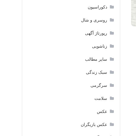
دکوراسیون
روسری و شال
رپورتاژ آگهی
زناشویی
سایر مطالب
سبک زندگی
سرگرمی
سلامت
عکس
عکس بازیگران