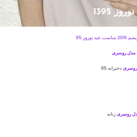
ز 1395
مدل روسری
روسری
دخترانه 95
ل روسری
زنانه