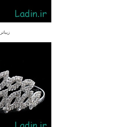
زیباتر