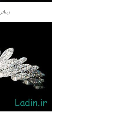
زیباتر