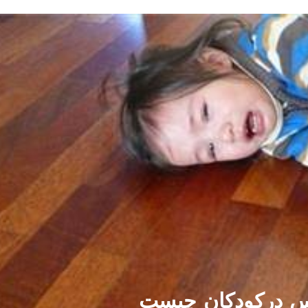
س درکودکان چیست