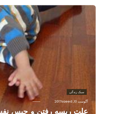
سبک زندگی
آگوست 10, 2017
saeed
علت ریسه رفتن و حبس نف