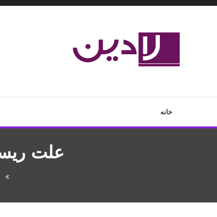
Ski
T
Conten
مدل لباس،اس ام اس جدید،مسائل زناشویی،پزشکی،مد،دکوراسیون،آ
لادین
خانه
علت ریس
e