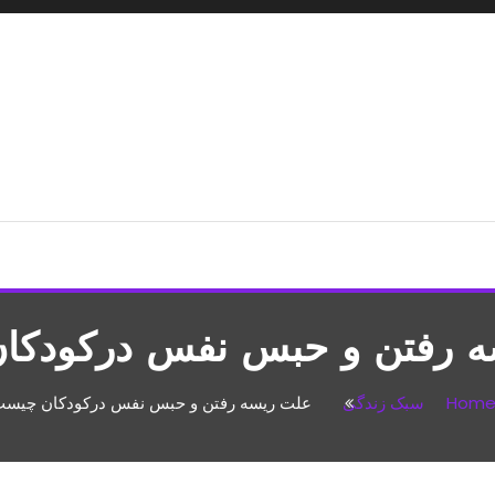
شپزی،مطالب تفریحی
ه رفتن و حبس نفس درکودکا
Hom
سبک زندگی
علت ریسه رفتن و حبس نفس درکودکان چیس