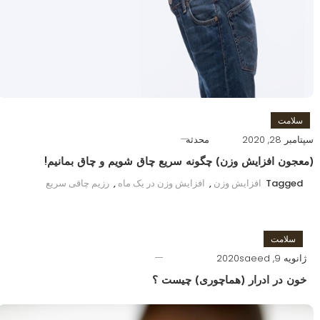
سلامت
سپتامبر 28, 2020
محدثه
(معجون افزایش وزن) چگونه سریع چاق شویم و چاق بمانیم!
Tagged
افزایش وزن
,
افزایش وزن در یک ماه
,
رزیم چاقی سریع
سلامت
ژانویه 9, 2020
saeed
خون در ادرار (هماچوری) چیست ؟