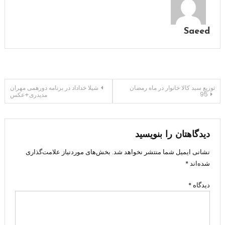
Saeed
راهبری
توزیع سبد کالا خانوار در ماه رمضان
شیلا خداداد در برنامه دورهمی مهران
95
مدیدری+عکس
نوشته
دیدگاهتان را بنویسید
نشانی ایمیل شما منتشر نخواهد شد.
بخش‌های موردنیاز علامت‌گذاری
شده‌اند
*
دیدگاه
*