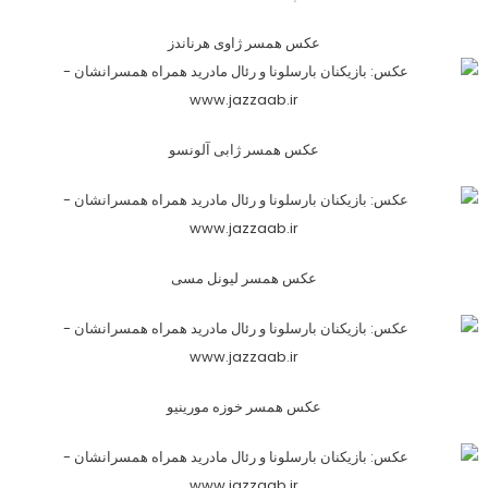
عکس همسر ژاوی هرناندز
عکس همسر ژابی آلونسو
عکس همسر لیونل مسی
عکس همسر خوزه مورینیو