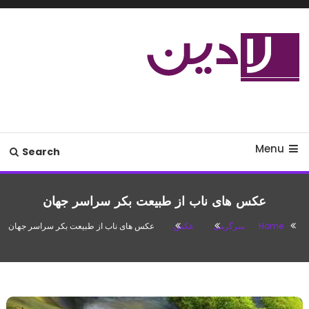
Ski
T
Conten
مدل لباس،اس ام اس جدید،مسائل
لادین
زناشویی،پزشکی،مد،دکوراسیون،آشپزی،مطالب تفریحی
Menu
Search
عکس های ناب از طبیعت بکر سراسر جهان
Home
سرگرمی
عکس
عکس های ناب از طبیعت بکر سراسر جهان