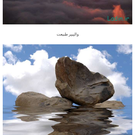
والپیپر طبیعت