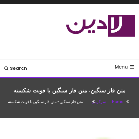
Ski
T
Conten
مدل لباس،اس ام اس جدید،مسائل
لادین
زناشویی،پزشکی،مد،دکوراسیون،آشپزی،مطالب تفریحی
Menu
Search
متن فاز سنگین- متن فاز سنگین با فونت شکسته
Home
سرگرمی
متن فاز سنگین- متن فاز سنگین با فونت شکسته