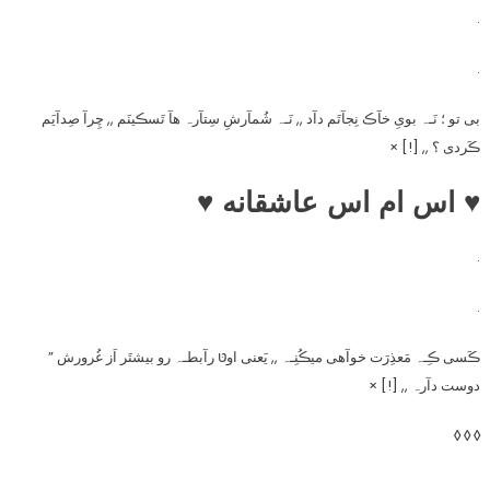
.
.
بی تو ؛ نَـہ بویِ خآڪ نِجآتَم دآد ,, نَـہ شُمآرشِ سِتآرہ هآ تَسڪینَم ,, چِرآ صِدآیَم
ڪَردی ؟ ,, [!] ×
♥ اس ام اس عاشقانه ♥
.
.
ڪَسی ڪِـہ مَعذِرَت خوآهی میڪُنِـہ ,, یَعنی اوטּ رآبطـہ رو بیشتَر اَز غُرورش ”
دوست دآرہ ,, [!] ×
◊ ◊ ◊
.