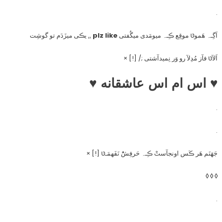
.
اَگِـہ هَموטּ موقِع ڪِـہ میومَدی میگُفتی
plz like
,, یڪی میزَدَم تو گوشِت
اَلآטּ فآز مُدِلآ رو وَر نِمیدآشتی ;/ [!] ×
♥ اس ام اس عاشقانه ♥
.
.
جَهَنَم هَر ڪَس اونجآستْ ڪِـہ حَرفِشُْ نَفَهمَـטּ [!] ×
◊ ◊ ◊
.
.