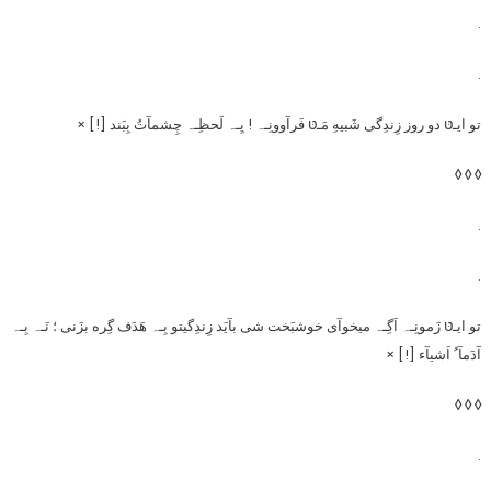
.
.
تو ایـטּ دو روز زِندِگی شَبیهِ مَـטּ فَرآوونِـہ ! یِـہ لَحظِـہ چِشمآتُ بِبَند [!] ×
◊ ◊ ◊
.
.
تو ایـטּ زَمونِـہ اَگِـہ میخوآی خوشبَخت شی بآیَد زِندِگیتو بِـہ هَدَف گِره بزَنی ؛ نَـہ بِـہ
آدَمآ ُ اَشیآء [!] ×
◊ ◊ ◊
.