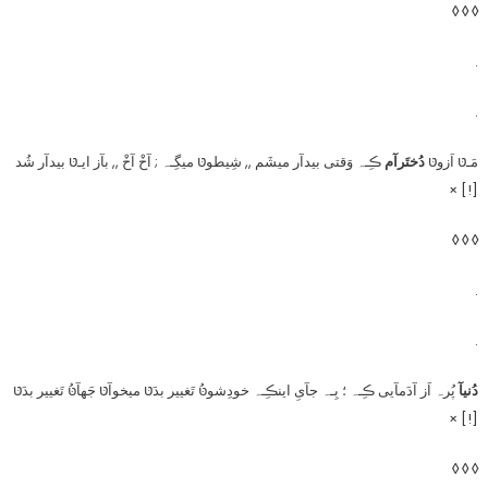
◊ ◊ ◊
.
.
مَـטּ اَزوטּ
دُختَرآم
ڪِـہ وَقتی بیدآر میشَم ,, شِیطوטּ میگِـہ ; آخْ آخْ ,, بآز ایـטּ بیدآر شُد
[!] ×
◊ ◊ ◊
.
.
دُنیآ
پُرہ اَز آدَمآیی ڪِـہ ؛ بِـہ جآیِ اینڪِـہ خودِشوטּُ تَغییر بدَטּ میخوآטּ جَهآטּُ تَغییر بدَטּ
[!] ×
◊ ◊ ◊