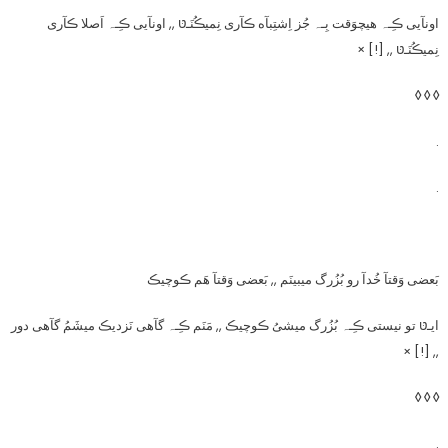
اونآیی ڪِـہ هیچوَقت بِـہ جُز اِشتِبآه ڪآری نِمیڪُنَـטּ ,, اونآیی ڪِـہ اَصلا ڪآری
نِمیڪُنَـטּ ,, [!] ×
◊ ◊ ◊
.
.
بَعضی وَقتآ خُدآ رو بُزُرگ میبینَم ,, بَعضی وَقتآ هَم ڪوچیڪ
ایـטּ تو نیستی ڪِـہ بُزُرگ میشیُ ڪوچیڪ ,, مَنَم ڪِـہ گآهی نَزدیڪ میشَمُ گآهی دور
,, [!] ×
◊ ◊ ◊
.