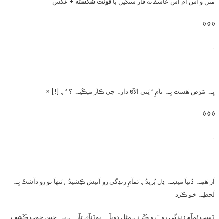
متن و اس ام اس عاشقانه فاز سنگین با
فونت شکسته
+ عکس
◊ ◊ ◊
.
.
یِـہ مَرَض هَست بِـہ نآمِ ” یَنی اَلآטּ دآرہ چی ڪآر میڪُنِـہ ؟ ” ,, [!] ×
◊ ◊ ◊
.
.
اَز هَمِـہ دُنیآ میشِـہ دِل بُریدُ ,, تَمآمِ زندِگی رو آتیش ڪِشیدُ ,, تَنهآ تو رو دآشتُ بِـہ
لَحظِـہ خو ڪَرد
دَستِ تَمآمِ زندِگی رو ” رو ڪَرد ,, مِثلِ دوبآرہ بودَنآیِ تآزہ ,, یِـہ حِسِ خوبِ ڪَشفِ