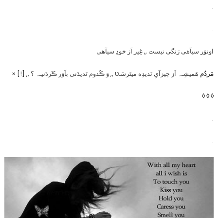
.
.
اونوَر سیآهی رَنگی نیست ,, غِیر اَز خودِ سیآهی
مَردُم
هَمیشِـہ اَز چیزآیِ نَدیدِه میتَرسَـטּ ,, وَ ڪُدوم نَدیدَنی بآوَر ڪَردَنیـہ ؟ ,, [!] ×
◊ ◊ ◊
.
.