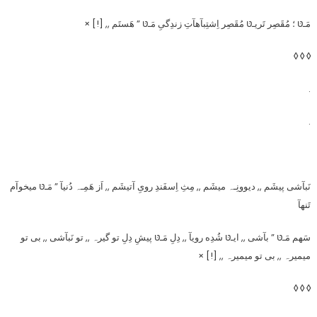
مَـטּ ؛ مُقَصِر تَریـטּ مُقَصِر اِشتِبآهآتِ زندِگیِ مَـטּ ” هَستَم ,, [!] ×
◊ ◊ ◊
.
.
نَبآشی پیشَم ,, دیوونِـہ میشَم ,, مِثِ اِسفَندِ رویِ آتیشَم ,, اَز هَمِـہ دُنیآ ” مَـטּ میخوآم
تَنهآ
سَهم مَـטּ ” بآشی ,, ایـטּ شُدِه رویآ ,, دِلِ مَـטּ پیشِ دِلِ تو گیرہ ,, تو نَبآشی ,, بی تو
میمیرہ ,, بی تو میمیرہ ,, [!] ×
◊ ◊ ◊