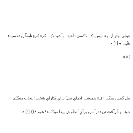
.
.
هیچی بِهتَر اَز ایـטּ نیس ڪِـہ ڪَسیُ دآشتِـہ بآشید ڪِـہ جُزء جُزءِ
شُمآ
رو تَحسیـטּ
ڪُنِـہ ♥ [!] ×
◊ ◊ ◊
.
.
بیل گیتس میگِـہ : مَـטּ هَمیشِـہ آدَمآیِ تَنبَلُ بَرآیِ ڪآرآیِ سَخت اِنتِخآب میڪُنَم
چوטּ اونآ
رآحَت
تَریـטּ رآه رو بَرآیِ اَنجآمِش پیدآ میڪُنَـטּ ! هوم ۸)) [!] ×
.