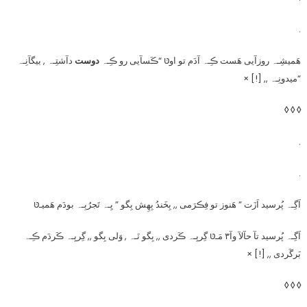
.
هَمیشِـہ روزآیی هَست ڪِـہ آدَم تو اوטּ “ڪَسآیی رو ڪِـہ
دوست
دآشتِـہ , بیگآنِـہ
“میدونِـہ ,, [!] ×
◊ ◊ ◊
.
.
اَگِـہ پُرسید اَزَت ” هَنوز تو فِڪرَمی ,, بِخَندُ بِهِش بِگو ” یِـہ تَجرُبِـہ بودَم هَمیـטּ
اَگِـہ پُرسید تآ حآلآ وآ۳ مَـטּ گِریِـہ ڪَردی ,, بِگو نَـہ , وَلی بِگو ,, گِریِـہ ڪَردَم ڪِـہ
بَرگَردی ,, [!] ×
◊ ◊ ◊