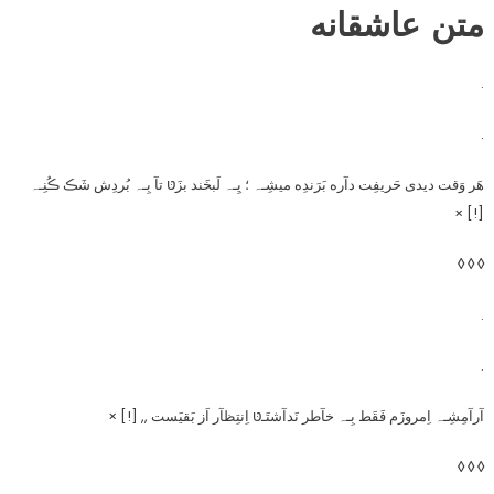
متن عاشقانه
.
.
هَر وَقت دیدی حَریفِت دآره بَرَندِه میشِـہ ؛ یِـہ لَبخَند بزَטּ تآ بِـہ بُردِش شَڪ ڪُنِـہ
[!] ×
◊ ◊ ◊
.
.
آرآمِشِـہ اِمروزَم فَقَط بِـہ خآطر نَدآشتَـטּ اِنتِظآر اَز بَقیَست ,, [!] ×
◊ ◊ ◊