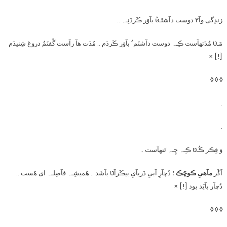
زندِگی وآ۳ دوست دآشتَـטּُ بآوَر ڪَردَنِـہ ..
مَـטּ مُدَتهآست ڪِـہ دوست دآشتَم ُ بآوَر ڪَردَم .. مُدَت هآ رآست گُفتَمُ دروغ شِنیدَم
[!] ×
◊ ◊ ◊
.
.
وَ فِڪر ڪُـטּ ڪِـہ چِـہ تَنهآست ..
اَگَر
مآهیِ ڪوچَڪ
؛ دُچآرِ آبیِ دَریآیِ بیڪَرآטּ بآشَد .. هَمیشِـہ فآصِلـہ ای هَست ..
دُچآر بآیَد بود [!] ×
◊ ◊ ◊