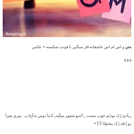
متن
و اس ام اس عاشقانه فاز سنگین با فونت شکسته + عکس
◊ ◊ ◊
.
.
.
زیآدی رُک بودَنَم خوب نیست ,, آدَمو مَنفور میکُنِه,, آدَمآ دوس نَدآرَטּ یِـہ سِری چیزآ
رو اِنقَد رُک بِشنَوَטּ [!] ×