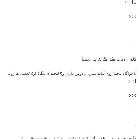
,, [!] ×
◊ ◊ ◊
.
.
گآهی اوقآت فِڪر ڪَردَטּ بِـہ بَعضیآ
نآخوآگآه لَبخَندُ رویِ لَبآت میآرہ ,, دوس دآرَم اوטּ لَبخَندآیِ بیگآهُ اوטּ بَعضی هآ رو ,,
[!] ×
◊ ◊ ◊
.
.
طَرَف جوری رَفتـہ ڪَفِ مآشیـטּ خوابیدهُ دوربیـטּُ تَنظیم ڪَردِه عَڪس بگیرہ