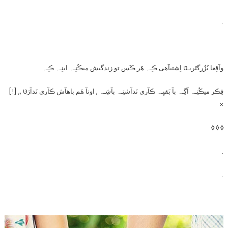
.
وآقِعا بُزُرگتَریـטּ اِشتبآهی ڪِـہ هَر ڪَس تو زندگیش میڪُنِـہ اینِـہ ڪِـہ
فِڪر میڪُنِـہ اَگِـہ بآ بَقیِـہ ڪآری نَدآشتِـہ بآشِـہ , اونآ هَم باهآش ڪآری نَدآرَטּ ,, [!]
×
◊ ◊ ◊
.
.