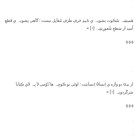
.
هَمیشِـہ سُڪوت نِشونِـہ یِ تاییدِ حَرفِ طَرَفِ مُقآبِل نیست ؛ گآهی نِشونِـہ یِ قَطعِ
اُمید اَز سَطحِ شُعورِشِـہ [!] ×
◊ ◊ ◊
.
.
اَز بیـטּ دو وآژه یِ اِنسآטּُ اِنسآنیَت ؛ اَوَلی تو ڪوچِـہ ها ُدُوُمی لآ بِـہ لآیِ ڪِتآبآ
سَرگَردونِـہ [!] ×
◊ ◊ ◊
.
.