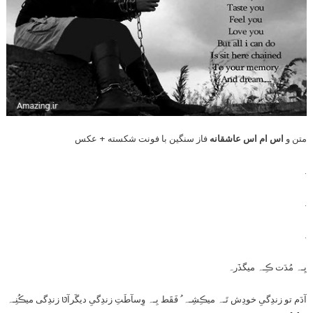
متن و
اس ام اس عاشقانه
فاز سنگین با فونت شکسته + عکس
.
.
.
یِـہ مُدَت ڪِـہ میگذَرہ
آدَم تو زندِگیِ خودِش تَـہ میڪِشِـہ ُ فَقَط بِـہ وِسآطَتِ زندِگیِ دیگَرآטּ زندِگی میڪُنِـہ