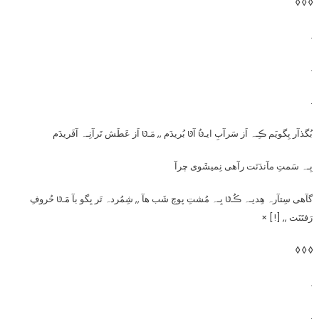
◊ ◊ ◊
.
.
.
بُگذآر بِگویَم ڪِـہ اَز سَرآبِ ایـטּُ آטּ بُریدَم ,, مَـטּ اَز عَطَش تَرآنِـہ آفَریدَم
بِـہ سَمتِ مآندَنَت رآهی نِمیشَوی چرآ
گآهی سِتآرہ هِدیـہ ڪُـטּ بِـہ مُشتِ پوچ شَب هآ ,, شِمُردہ تَر بِگو بآ مَـטּ حُروفِ
رَفتَنَت ,, [!] ×
◊ ◊ ◊
.
.