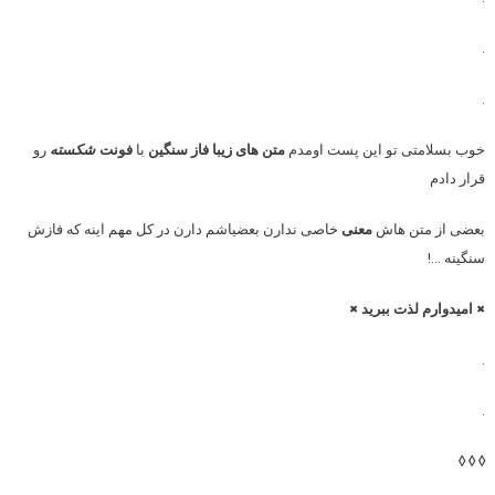
.
.
خوب بسلامتی تو این پست اومدم
متن های زیبا فاز سنگین
با
فونت
شکسته
رو
قرار دادم
بعضی از متن هاش
معنی
خاصی ندارن بعضیاشم دارن در کل مهم اینه که فازش
سنگینه …!
× امیدوارم لذت ببرید ×
.
.
◊ ◊ ◊