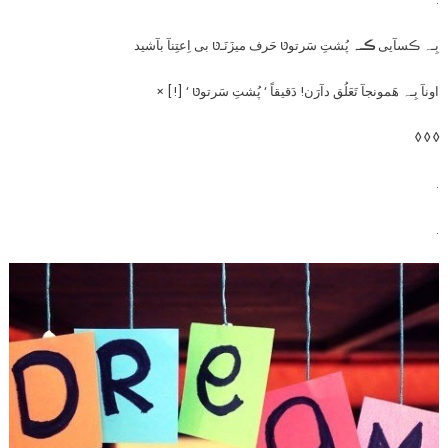
بِـہ ڪسآیی
ڪـہ
پُشتِ سَرتوטּ حَرف میزَنَـטּ بی اِعتِنآ بآشید
اونآ بِـہ هَمونجآ تَعَلُق دآرَن! دَقیقاً ‘ پُشتِ سَرتوטּ ‘ [!] ×
◊ ◊ ◊
.
.