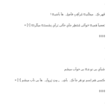
.
قَهر ڪِـہ میڪُنیـטּ مُرآقِبِ فآصِلِـہ هآ بآشیـטּ !
بَعضیآ هَمیـטּ حَوآلی مُنتَظِر جآیِ خآلی بَرآیِ نِشَستَـטּ میگَردَטּ [!] ×
◊ ◊ ◊
.
.
شَبآیِ بی تو مَـטּ بی خوآب میشَم
ڪسی هَم اِسم تو هَر جآ ڪِـہ بآشِـہ ,, مِثِ پَروآنِـہ هآ بی تآب میشَم [!] ×
◊ ◊ ◊
.