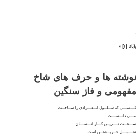
.
.
.
پآیآטּ [!] ×
نوشته ها و حرف های شاخ
مفهومی و فاز سنگین
کـــســـی که ســلــول انــفـــرادی را ســاخــت
مـــی دانــســـت
ســـخــت تــــریــن کـــار انـــســـان
تحـــمـــل خــویــشتــن است . . .