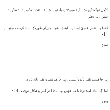
گآهی تَنهآ ڪآری ڪِـہ اَز دَستِتوטּ بَرمیآد اینِـہ ڪِـہ نَـہ تَعَجُب ڪُنید , نَـہ تَفَڪُر , نَـہ
تَصَوُر , نَـہ تَحَیُر
فَقَط یِـہ نَفَسِ عَمیقُ ایمآטּ بِـہ اینڪِـہ هَمِـہ چیز اونطور ڪِـہ بآیَد دُرُست میشِـہ ,,
[!] ×
◊ ◊ ◊
.
.
یِـہ جآ هَست ڪِـہ بآیَد وآیستی ,, یِـہ جآ هَم هَست ڪِـہ بآیَد دَرری
اَمآ اَگِـہ جآیِ ایـטּ دو تآ بآ هَم عَوَض شِـہ ,, تآ آخَر عُمر بِدِهڪآر خودِتی ,, [!] ×
◊ ◊ ◊