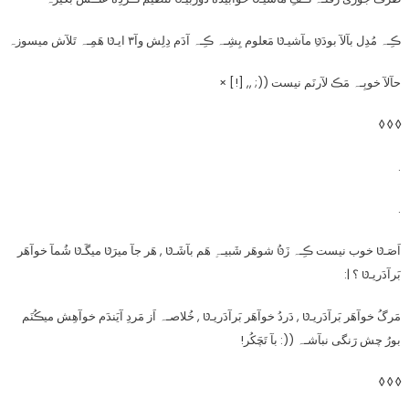
ڪِـہ مُدِل بآلآ بودَטּِ مآشیـטּ مَعلوم بِشِـہ ڪِـہ آدَم دِلِش وآ۳ ایـטּ هَمِـہ تَلآش میسوزہ
حآلآ خوبِـہ مَڪ لآرنَم نیست ((; ,, [!] ×
◊ ◊ ◊
.
.
اَصَـטּ خوب نیست ڪِـہ زَטּُ شوهَر شَبیـہِ هَم بآشَـטּ , هَر جآ میرَטּ میگَـטּ شُمآ خوآهَر
بَرآدَریـטּ ؟ |:
مَرگُ خوآهَر بَرآدَریـטּ , دَردُ خوآهَر بَرآدَریـטּ , خُلاصـہ اَز مَردِ آیَندَم خوآهِش میڪُنَم
بورُ چش رَنگی نبآشـہ ((: بآ تَچَکُر!
◊ ◊ ◊