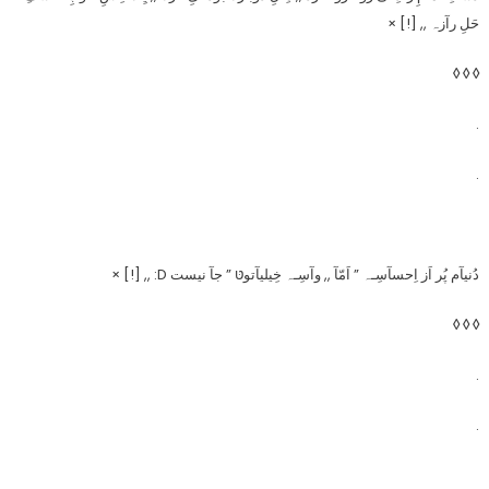
حَلِ رآزہ ,, [!] ×
◊ ◊ ◊
.
.
دُنیآم پُر اَز اِحسآسِـہ ” اَمّآ ,, وآسِـہ خِیلیآتوטּ ” جآ نیست D: ,, [!] ×
◊ ◊ ◊
.
.