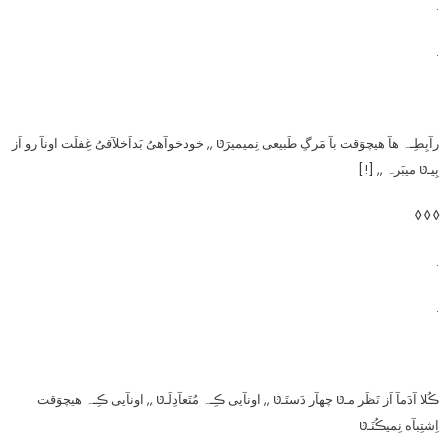
.
.
رآبِطِـہ هآ هیچوَقت بآ مَرگِ طَبیعی نِمیمیرَטּ ,, خودخوآهیُ بَداَخلآقیُ غِفلَت اونآ رو اَز
بِیـטּ میبَرہ ,, [!]
◊ ◊ ◊
.
.
ڪُلا آدَمآ اَز نَظَر مـטּ چهآر دَستَـטּ ,, اونآیی ڪِـہ مُتَعآدِلَـטּ ,, اونآیی ڪِـہ هیچوَقت
اِشتِبآه نِمیڪُنَـטּ