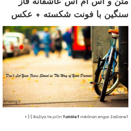
متن و اس ام اس عاشقانه فاز
سنگین با فونت شکسته + عکس
BaZiya Ye joOri
TahlileT
mik0nan engar ZaiDaneT [!] ×
.