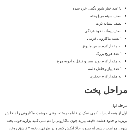
5 عدد خیار شور نگینی خرد شده
نصف سینه مرغ پخته
نصف پیمانه ذرت
نصف پیمانه نخود فرنگی
1 بسته ماکارونی فرمی
به مقدار لازم سس مایونز
1 عدد هویج بزرگ
به مقدار لازم پودر سیر و فلفل و ادویه مرغ
1 عدد پیاز و فلفل دلمه
به مقدار لازم جعفری
مراحل پخت
مرحله اول :
اول از همه آب را با کمی نمک در قابلمه ریخته، وقتی جوشید، ماکارونی را داخلش
بریزید و حدود هشت دقیقه بپزید.چون ماکارونی را دم نمی کنید بزاریدخوب پخته
شود،. مواظب باشید له نشود، حالا ابکش کنید و در طرفی ریخته ۲ قاشق روغن