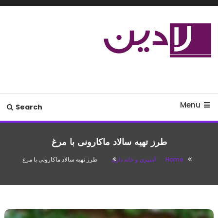
Ski
T
Conten
مدل لباس،اس ام اس جدید،مسائل
لادین
زناشویی،پزشکی،مد،دکوراسیون،آشپزی،مطالب تفریحی
Menu
Search
طرز تهیه سالاد ماکارونی با مرغ
Home
آشپزی و خانه داری
طرز تهیه سالاد ماکارونی با مرغ