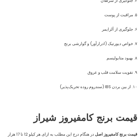
۴. جلوگیری از سرطان
۵. مراقبت از پوست
۶. جلوگیری از آلزایمر
۷. خواص دیورتیک (ادرارآور) و گوارشی برنج
۸. بهبود متابولیسم
۹. تقویت سلامت قلب و عروق
۱۰. از بین بردن IBS (سندروم روده تحریک‌پذیر)
قیمت برنج کامفیروز شیراز
قیمت برنج کامفیروز اصل
در هنگام درج این مطلب به ازای هر کیلو 12 تا 17 هزار