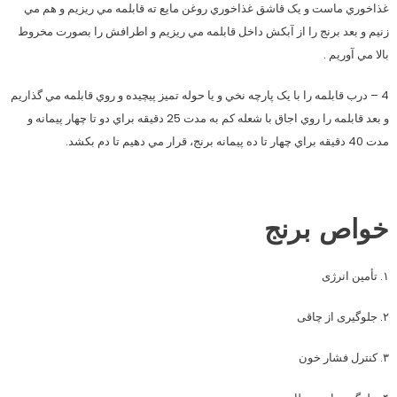
غذاخوري ماست و يک قاشق غذاخوري روغن مايع ته قابلمه مي ريزيم و هم مي
زنيم و بعد برنج را از آبکش داخل قابلمه مي ريزيم و اطرافش را بصورت مخروط
بالا مي آوريم .
4 – درب قابلمه را با يک پارچه نخي و يا حوله تميز پيچيده و روي قابلمه مي گذاريم
و بعد قابلمه را روي اجاق با شعله کم به مدت 25 دقيقه براي دو تا چهار پيمانه و
مدت 40 دقيقه براي چهار تا ده پيمانه برنج، قرار مي دهيم تا دم بکشد.
خواص برنج
۱. تأمین انرژی
۲. جلوگیری از چاقی
۳. کنترل فشار خون