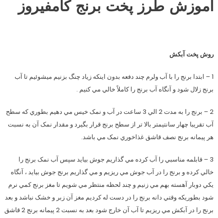
آموزش طرز پخت برنج كامفيروز
روش پخت آبکش
1 – ابتدا برنج را با آب ولرم چند دفعه بدون اينکه زياد چنگ بزنيم ميشوئيم تا آب
برنج زلال شود و آنگاه آب برنج را کاملاً خالي مي کنيم .
2 – برنج را به مدت 2 الي 3 ساعت در آب و نمک خيس مي دهيم بطوري که سطح
آب تقريبا چهار سانتيمتر بالا تر از سطح برنج قرار بگيرد و مقدار نمک آن به نسبت
هر پيمانه برنج نصف قاشق غذاخوري نمک مي باشد.
3 – قابلمه مناسبي را آب کرده مي گذاريم جوش بيايد سپس آب نمک برنج را
خالي کرده و برنج را در آب جوش مي ريزيم و مي گذاريم برنج جوش بيايد ، آنگاه
يکي دوبار آهسته بهم مي زنيم و چند لحظه منتظر مي شويم تا مغز برنج کمي نرم
شود بطوريکه وقتي دانه برنج را در دست له کرديم مغز آن زبر و خشک نباشد و بعد
برنج را در آبکش مي ريزيم تا آب آن خارج شود بعد به نسبت 2 پيمانه برنج 2 قاشق