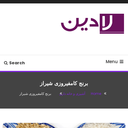
Ski
T
Conten
مدل لباس،اس ام اس جدید،مسائل
لادین
زناشویی،پزشکی،مد،دکوراسیون،آشپزی،مطالب تفریحی
Menu
Search
برنج کامفیروزی شیراز
Home
آشپزی و خانه داری
برنج کامفیروزی شیراز