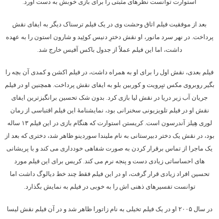
استوارت توانست نظرهای مثبتی را برای بازی خوبش به دست آورد.
بعد از موفقیت فیلم اتاق وحشت وی در یک فیلم ترسناک دیگر به ایفای نقش
پرداخت. در نهر سرد مانور، او نقش دخترِ دنیس کوئِید و شارون استون را به عهده
داشت، اما این فیلم عملاً از جدول باکس آفیس خارج شد.
فیلم بعدی، نقش اول را برای او به همراه داشت، در فیلم اکشن و کمدی آن بچه را
بگیر روبروی مکس تیِرویت و کوربین بلو به ایفای نقش پرداخت. همچنین او در فیلم
جریان آب زیر دریا در نقش لیا بازی کرد. بدون شک تحسین برانگیزترین ایفای
نقش او در فیلم تلویزیونی سخنرانی بود، نمایشنامهٔ این فیلم اقتباسی از رمان
لوری هِیلز آندرسون است. کریستن استوارت که هنگام بازی در این فیلم ۱۳ ساله
بود، در نقش یک دختر دبیرستانی به نام ملیندا سوردینو ظاهر شد، دختری که بعد از
یک ماجرا از تماس برقرار کردن به صورت شفاهی خودداری می کند و با پریشانی
های احساساتی زیادی دست و پنجه نرم می کند. کریس برای این فیلم مورد
تحسین افراد زیادی قرار گرفت، او در این فیلم فقط چند خط دیالوگ داشت اما
توانست تفسیرهای ذهنی اش را به خوبی در فیلم به نمایش بگذارد.
در سال ۲۰۰۵ او در یک فیلم تخیلی به نام زاتورا ظاهر شد و در آن فیلم نقش لیسا