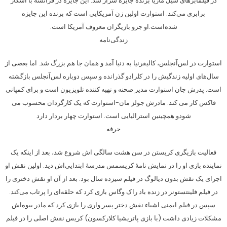
در فیلمابرهای سیل ماریا برنده جایزه سزار شد. این جایزه در فرانسه با اسکار
برابری می‌کند. استوارت اولین زن آمریکایی است که برنده این جایزه
شده‌است.او جزو بازیگران معروف آمریکا است.
زندگی‌نامه
استوارت در لس‌آنجلس، کالیفرنیا به دنیا آمد و همان جا هم بزرگ شد. اما بعضی از
سال‌های اولیه زندگیش را در کلرادو گذرانده و سپس دوباره لس‌آنجلس بازگشته
است. پدرش جان استوارت مدیر صحنه و تهیه کننده تلویزیون است و برای کمپانی
فاکس کار می کند. مادرش جولز مان-استوارت که یک کارگردان محسوب می
شودو همچینین استرالیایی است. استوارت چهار بردار دارد
حرفه
فعالیت بازیگری کریستن در سن هشت سالگی اش شروع شد، بعد از اینکه یک
نماینده بازی او را در نمایش نامهٔ کریسمس مدرسهٔ ابتدایی‌اش دید. اولین نقش او
اجرای یک نقش بدون دیالوگ در فیلم سیزده سال بود. بعد از آن او نقش دختری را
در فیلم فلینتستونز در زنده باد راک وگاس بازی کرد که حلقه‌ای را پرتاب می‌کند.
سپس در فیلم ایمنی اشیاء نقش دختر پسر واری را بازی کرد که مادر بیوه‌اش
مشکلات زیادی داشت (با بازی پاتریشیا کلارکسون) کریس نقش اصلی را در فیلم