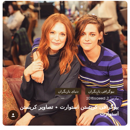
بیوگرافی بازیگران
دنیای بازیگران
مارس 2, 2016
saeed
بیوگرافی کریستن استوارت + تصاویر کریستن
استوارت