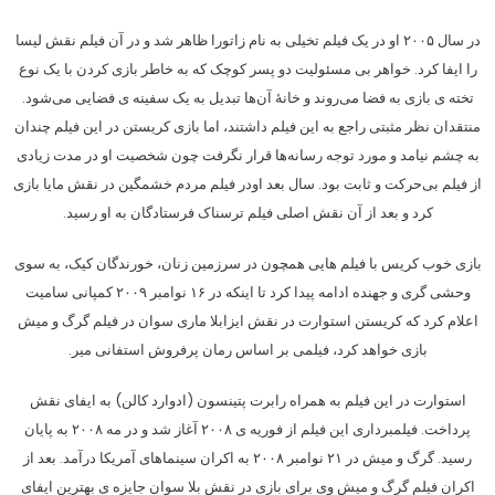
در سال ۲۰۰۵ او در یک فیلم تخیلی به نام زاتورا ظاهر شد و در آن فیلم نقش لیسا
را ایفا کرد. خواهر بی مسئولیت دو پسر کوچک که به خاطر بازی کردن با یک نوع
تخته ی بازی به فضا می‌روند و خانهٔ آن‌ها تبدیل به یک سفینه ی فضایی می‌شود.
منتقدان نظر مثبتی راجع به این فیلم داشتند، اما بازی کریستن در این فیلم چندان
به چشم نیامد و مورد توجه رسانه‌ها قرار نگرفت چون شخصیت او در مدت زیادی
از فیلم بی‌حرکت و ثابت بود. سال بعد اودر فیلم مردم خشمگین در نقش مایا بازی
کرد و بعد از آن نقش اصلی فیلم ترسناک فرستادگان به او رسید.
بازی خوب کریس با فیلم هایی همچون در سرزمین زنان، خورندگان کیک، به سوی
وحشی گری و جهنده ادامه پیدا کرد تا اینکه در ۱۶ نوامبر ۲۰۰۹ کمپانی سامیت
اعلام کرد که کریستن استوارت در نقش ایزابلا ماری سوان در فیلم گرگ و میش
بازی خواهد کرد، فیلمی بر اساس رمان پرفروش استفانی میر.
استوارت در این فیلم به همراه رابرت پتینسون (ادوارد کالن) به ایفای نقش
پرداخت. فیلمبرداری این فیلم از فوریه ی ۲۰۰۸ آغاز شد و در مه ۲۰۰۸ به پایان
رسید. گرگ و میش در ۲۱ نوامبر ۲۰۰۸ به اکران سینماهای آمریکا درآمد. بعد از
اکران فیلم گرگ و میش وی برای بازی در نقش بلا سوان جایزه ی بهترین ایفای