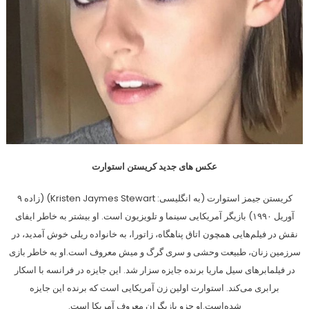
عکس های جدید کریستن استوارت
کریستن جیمز استوارت (به انگلیسی: Kristen Jaymes Stewart) (زاده ۹
آوریل ۱۹۹۰) بازیگر آمریکایی سینما و تلویزیون است. او بیشتر به خاطر ایفای
نقش در فیلم‌هایی همچون اتاق پناهگاه، زاتورا، به خانواده ریلی خوش آمدید، در
سرزمین زنان، طبیعت وحشی و سری گرگ و میش معروف است.او به خاطر بازی
در فیلمابرهای سیل ماریا برنده جایزه سزار شد. این جایزه در فرانسه با اسکار
برابری می‌کند. استوارت اولین زن آمریکایی است که برنده این جایزه
شده‌است.او جزو بازیگران معروف آمریکا است.