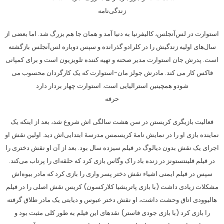
زندگی‌نامه
استوارت در لس‌آنجلس، کالیفرنیا به دنیا آمد و همان جا هم بزرگ شد. اما بعضی از
سال‌های اولیه زندگیش را در کلرادو گذرانده و سپس دوباره لس‌آنجلس بازگشته
است. پدرش جان استوارت مدیر صحنه و تهیه کننده تلویزیون است و برای کمپانی
فاکس کار می کند. مادرش جولز مان-استوارت که یک کارگردان محسوب می
شودو همچینین استرالیایی است. استوارت چهار بردار دارد
حرفه
فعالیت بازیگری کریستن در سن هشت سالگی اش شروع شد، بعد از اینکه یک
نماینده بازی او را در نمایش نامهٔ کریسمس مدرسهٔ ابتدایی‌اش دید. اولین نقش او
اجرای یک نقش بدون دیالوگ در فیلم سیزده سال بود. بعد از آن او نقش دختری را
در فیلم فلینتستونز در زنده باد راک وگاس بازی کرد که حلقه‌ای را پرتاب می‌کند.
سپس در فیلم ایمنی اشیاء نقش دختر پسر واری را بازی کرد که مادر بیوه‌اش
مشکلات زیادی داشت (با بازی پاتریشیا کلارکسون) کریس نقش اصلی را در فیلم
هالیوودی اتاق وحشت داشت، او نقش دختر عبوس و دیابتی یک مادر طلاق گرفته
را بازی کرد (با بازی جودی فاستر) نقدهای این فیلم به طور کلی مثبت بود و