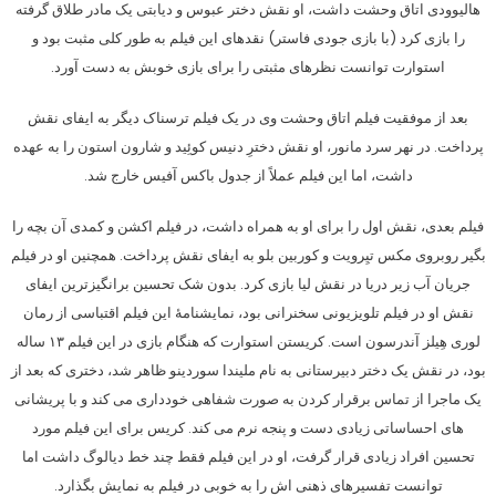
هالیوودی اتاق وحشت داشت، او نقش دختر عبوس و دیابتی یک مادر طلاق گرفته
را بازی کرد (با بازی جودی فاستر) نقدهای این فیلم به طور کلی مثبت بود و
استوارت توانست نظرهای مثبتی را برای بازی خوبش به دست آورد.
بعد از موفقیت فیلم اتاق وحشت وی در یک فیلم ترسناک دیگر به ایفای نقش
پرداخت. در نهر سرد مانور، او نقش دخترِ دنیس کوئِید و شارون استون را به عهده
داشت، اما این فیلم عملاً از جدول باکس آفیس خارج شد.
فیلم بعدی، نقش اول را برای او به همراه داشت، در فیلم اکشن و کمدی آن بچه را
بگیر روبروی مکس تیِرویت و کوربین بلو به ایفای نقش پرداخت. همچنین او در فیلم
جریان آب زیر دریا در نقش لیا بازی کرد. بدون شک تحسین برانگیزترین ایفای
نقش او در فیلم تلویزیونی سخنرانی بود، نمایشنامهٔ این فیلم اقتباسی از رمان
لوری هِیلز آندرسون است. کریستن استوارت که هنگام بازی در این فیلم ۱۳ ساله
بود، در نقش یک دختر دبیرستانی به نام ملیندا سوردینو ظاهر شد، دختری که بعد از
یک ماجرا از تماس برقرار کردن به صورت شفاهی خودداری می کند و با پریشانی
های احساساتی زیادی دست و پنجه نرم می کند. کریس برای این فیلم مورد
تحسین افراد زیادی قرار گرفت، او در این فیلم فقط چند خط دیالوگ داشت اما
توانست تفسیرهای ذهنی اش را به خوبی در فیلم به نمایش بگذارد.