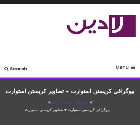
Ski
T
Conten
مدل لباس،اس ام اس جدید،مسائل
لادین
زناشویی،پزشکی،مد،دکوراسیون،آشپزی،مطالب تفریحی
Menu
Search
بیوگرافی کریستن استوارت + تصاویر کریستن استوارت
Home
دنیای بازیگران
بیوگرافی کریستن استوارت + تصاویر کریستن استوارت