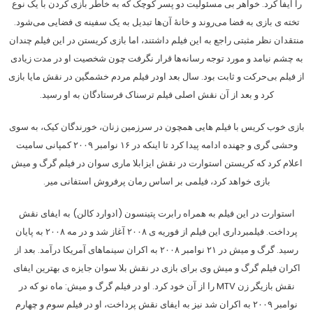
را ایفا کرد. خواهر بی مسئولیت دو پسر کوچک که به خاطر بازی کردن با یک نوع
تخته ی بازی به فضا می‌روند و خانهٔ آن‌ها تبدیل به یک سفینه ی فضایی می‌شود.
منتقدان نظر مثبتی راجع به این فیلم داشتند، اما بازی کریستن در این فیلم چندان
به چشم نیامد و مورد توجه رسانه‌ها قرار نگرفت چون شخصیت او در مدت زیادی
از فیلم بی‌حرکت و ثابت بود. سال بعد اودر فیلم مردم خشمگین در نقش مایا بازی
کرد و بعد از آن نقش اصلی فیلم ترسناک فرستادگان به او رسید.
بازی خوب کریس با فیلم هایی همچون در سرزمین زنان، خورندگان کیک، به سوی
وحشی گری و جهنده ادامه پیدا کرد تا اینکه در ۱۶ نوامبر ۲۰۰۹ کمپانی سامیت
اعلام کرد که کریستن استوارت در نقش ایزابلا ماری سوان در فیلم گرگ و میش
بازی خواهد کرد، فیلمی بر اساس رمان پرفروش استفانی میر.
استوارت در این فیلم به همراه رابرت پتینسون (ادوارد کالن) به ایفای نقش
پرداخت. فیلمبرداری این فیلم از فوریه ی ۲۰۰۸ آغاز شد و در مه ۲۰۰۸ به پایان
رسید. گرگ و میش در ۲۱ نوامبر ۲۰۰۸ به اکران سینماهای آمریکا درآمد. بعد از
اکران فیلم گرگ و میش وی برای بازی در نقش بلا سوان جایزه ی بهترین ایفای
نقش بازیگر زن MTV را از آن خود کرد. او در فیلم گرگ و میش: ماه نو که در
نوامبر ۲۰۰۹ به اکران شد نیز به ایفای نقش پرداخت، او در فیلم سوم و چهارم