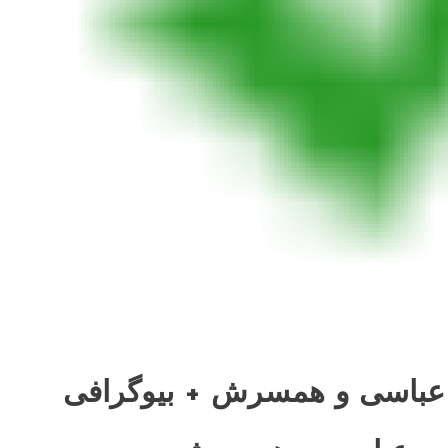
اره عباسی و همسرش
 عباسی و همسرش + بیوگرافی