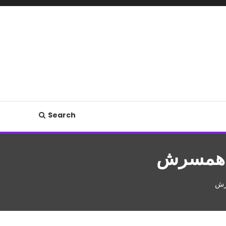
Search
و همسرش
رش