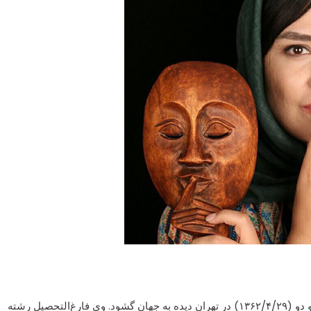
بازیگر سینما و تلویزیون بیست و نهم تیر شصت و دو (۱۳۶۲/۴/۲۹) در تهران دیده به جهان گشود. وی فارغ‌التحصیل رشته