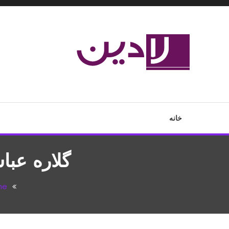
Ski
T
Conten
مدل لباس،اس ام اس جدید،مسائل زناشویی،پزشکی،مد،دکوراسیون،آ
لادین
خانه
گلاره عب
me