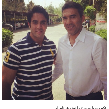
عکس پوریا پورسرخ و احمد رضا عابدزاده