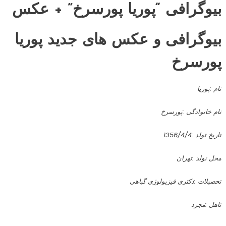
بیوگرافی “
پوریا پورسرخ
” + عکس
بیوگرافی
و عکس های جدید
پوریا
پورسرخ
نام :پوریا
نام خانوادگی :پورسرخ
تاریخ تولد :1356/4/4
محل تولد :تهران
تحصیلات :دکتری فیزیولوژی گیاهی
تاهل :مجرد