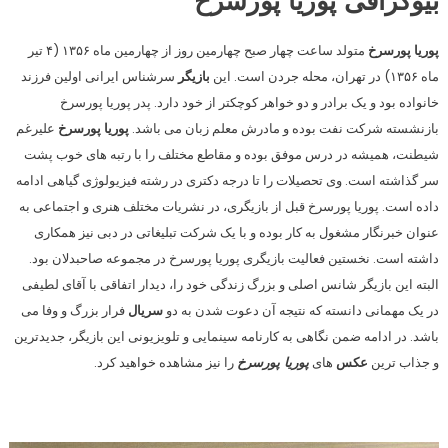
بیوگرافی پوریا پورسرخ
پوریا پورسرخ
متولد ساعت چهار صبح چهارمین روز از چهارمین ماه ۱۳۵۶ (۴ تیر
ماه ۱۳۵۶) در تهران، محله جردن است. این
بازیگر
سرشناس ایرانی اولین فرزند
خانواده بود و یک برادر و دو خواهر کوچکتر از خود دارد. پدر پوریا پورسرخ
بازنشسته شرکت نفت بوده و مادرش معلم زبان می باشد.
پوریا پورسرخ
علیرغم
شیطنت، همیشه در درس موفق بوده و مقاطع مختلف را با رتبه های خوب پشت
سر گذاشته است. وی تحصیلات را تا درجه دکتری در رشته فیزیولوژی گیاهی ادامه
داده است. پوریا پورسرخ قبل از بازیگری، در نشریات مختلف هنری و اجتماعی به
عنوان خبرنگار مشغول به کار بوده و با یک شرکت تبلیغاتی در دبی نیز همکاری
داشته است. نخستین فعالیت بازیگری پوریا پورسرخ در مجموعه صاحبدلان بود.
البته این بازیگر شانس اصلی و بزرگ زندگی خود را، دیدار اتفاقی با آقای لطیفی
در یک مهمانی دانسته که نتیجه آن دعوت شدن به دو
سریال
فرار بزرگ و وفا می
باشد. در ادامه ضمن نگاهی به کارنامه سینمایی و تلویزیونی این بازیگر، جدیدترین
و جذاب ترین
عکس
های
پوریا پورسرخ
را نیز مشاهده خواهید کرد.