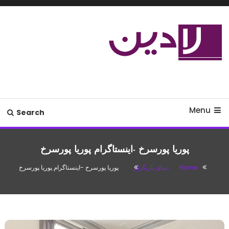
Ski
T
Conten
مدل لباس،اس ام اس جدید،مسائل
لادین
زناشویی،پزشکی،مد،دکوراسیون،آشپزی،مطالب تفریحی
Menu
Search
پوریا پورسرخ -اینستاگرام پوریا پورسرخ
Home
دنیای بازیگران
پوریا پورسرخ -اینستاگرام پوریا پورسرخ