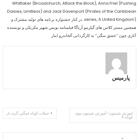
Whittaker (Broadchurch, Attack the Block), Anna Friel (Pushing
Daisies, Limitless) and Jack Davenport (Pirates of the Caribbean
series, A United Kingdom). در کنار جشنواره برنامه های تولید مشترک و
همچنین مستر کلاس های گیلرمو آریاگا فیلمنامه نویس شهیر مکزیکی و نویسنده
آثاری چون “عشق سگی” به کارگردانی آلخاندرو اینار
پارمیس
راهبری
اموزش شینیون- آموزش شینیون موی
جملات کوتاه غمگین گریه دار
کوتاه
نوشته