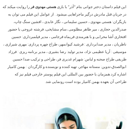
این فیلم داستان دختر جوانی بنام “آذر” با بازی
هستی مهدوی فر
را روایت میکند که
در جریان قتل مادرش درگیر ماجراهایی میشود . از عوامل این فیلم می توان به
بازیگران: هستی مهدوی ، حسین سلیمانی ، نگار عابدی ، افشین سنگ چاپ،
صدرالدین حجازی ، میر طاهر مظلومی ،سام مشایخی، فرشته عروجی با حضور
افتخاری آشا محرابی و با هنرمندی فریماه فرجامی ، مدیر فیلمبرداری: حسین
ناظریان ، مدیر صدابرداری : فرشید کیوانمهر، طراح چهره پردازی: مهری شیرازی ،
موسیقی : آریا عظیمی نژاد، مدیر تولید: رضا بشیری ، مدیر برنامه ریزی : فرزاد
ظریفی طراح صحنه و لباس: شهرام غدیری فر، طراحی و ترکیب صدا:حسین
ابوالصدق،تدوین: مستانه مهاجر، تهیه کننده و نویسنده و کارگردان : بهمن کامیار
اشاره کرد.همزمان با حضور بین المللی این فیلم پوستر خارجی فیلم نیز که
طراحی آن بعهده بهمن کامیار بوده است رونمایی شد.