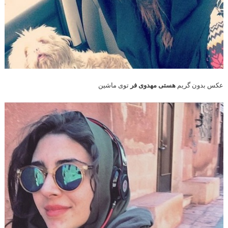
عکس بدون گریم
هستی مهدوی فر
توی ماشین