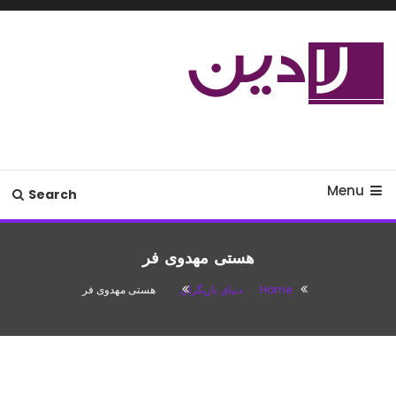
Ski
T
Conten
مدل لباس،اس ام اس جدید،مسائل
لادین
زناشویی،پزشکی،مد،دکوراسیون،آشپزی،مطالب تفریحی
Menu
Search
هستی مهدوی فر
Home
دنیای بازیگران
هستی مهدوی فر
دنیای بازیگران
مارس 10, 2017
پارمیس
هستی مهدوی فر