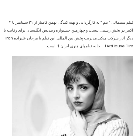
فیلم سینمائی ” نیم ” به کارگردانی و تهیه کندگی بهمن کامیار از ٢١ سپتامبر تا ٢
اکتبر در بخش رسمی بیست و چهارمین جشنواره ریندنس انگلستان برای رقابت با
دیگر آثار شرکت میکند.مدیریت پخش بین المللی این فیلم با مرجان علیزاده Iran
ArtHouse Film) – خانه فیلمهای هنری ایران )؛ است.