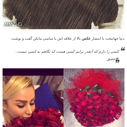
دنیا جهانبخت با انتشار
عکس
بالا از علاقه اش با ساسی مانکن گفت و نوشت :
کَسى را دارم که آنقدر برایم کَسى هست که نگاهم به کسى نیست…
#عشق