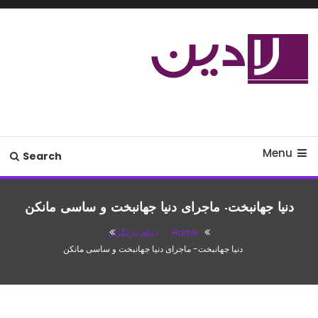
Ski
T
Conten
مدل لباس،اس ام اس جدید،مسائل
لادین
زناشویی،پزشکی،مد،دکوراسیون،آشپزی،مطالب تفریحی
Menu
Search
دنیا جهانبخت- ماجرای دنیا جهانبخت و ساسی مانکن
Home
دنیای بازیگران
دنیا جهانبخت- ماجرای دنیا جهانبخت و ساسی مانکن