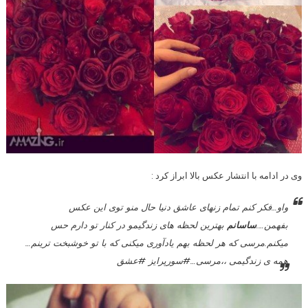
وی در ادامه با انتشار عکس بالا ابراز کرد :
واو…فکر کنم تمام زنهاى عاشق دنیا حال منو توى این عکس
بفهمن….
ساسانم
بهترین لحظه هاى زندگیمو در کنار تو دارم حس
میکنم.مرسى که هر لحظه بهم یادآورى میکنى که با تو خوشبخت ترینم…
همه ى زندگیمى ،،مرسى…#سورپرایز #عشق