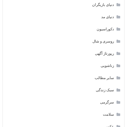
دنیای بازیگران
دنیای مد
دکوراسیون
روسری و شال
رپورتاژ آگهی
زناشویی
سایر مطالب
سبک زندگی
سرگرمی
سلامت
عکس