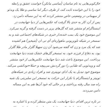
خال‌کوبی‌هایی به نام ساسان (ساسی مانکن) خواست عشق و رابطه
خود را با این خواننده ثابت کند، از طرف دیگر اما ساسی و طلا یک ویدئو
از میهمانی در وضعیتی خاص منتشر کردند که به این مساله دامن زد.
پس از آن، کار به حدی بالا گرفت که عکس‌هایی از دنیا جهانبخت در
اینستاگرام او منتشر شد که گل‌های پرپر در دست گرفته و گریه می‌کرد.
این موضوع خود یک بمب خنده‌دار خبری در شبکه‌های اجتماعی شد و به
تمسخر در شبکه تلویزیونی ماهواره‌ای آی تی ان (شبخیز) هم کشیده
شد که یک مرد و زن که گفته می‌شود آن زن سهیلا گلزار مادر طلا گلزار
بود، به دفاع از فرزند خود، به تمسخر گل‌های خشک شده دنیا جهانبخت
پرداخت. این موضوع باعث شد دنیا جهانبخت عکس‌هایی از خود منتشر
کند و ویدئویی که طنابی را دور گردنش می‌پیچد و «مثلا»‌خودکشی می‌کند.
موضوع خود تبدیل به یک ادای توییتری شد و افراد زیادی در شبکه‌های
توییتر و اینستاگرام با تکرار این حرکت به تمسخر این سلبریتی یک شبه
راه صد سال رفته پرداختند و در حالی که خود آن‌ها هم به این مساله
دامن می‌زدند.
در تازه ترین اقدام، دنیا جهانبخت، یک متن منتظر کرده و با اشاره به