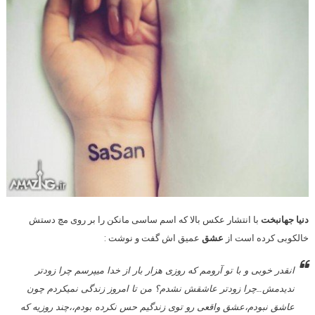
دنیا جهانبخت
با انتشار عکس بالا که اسم ساسی مانکن را بر روی مچ دستش
خالکوبی کرده است از
عشق
عمیق اش گفت و نوشت :
انقدر خوبى و با تو آرومم که روزى هزار بار از خدا میپرسم چرا زودتر
ندیدمش…چرا زودتر عاشقش نشدم؟ من تا امروز زندگى نمیکردم چون
عاشق نبودم،عشق واقعى رو توى زندگیم حس نکرده بودم،،چند روزیه که