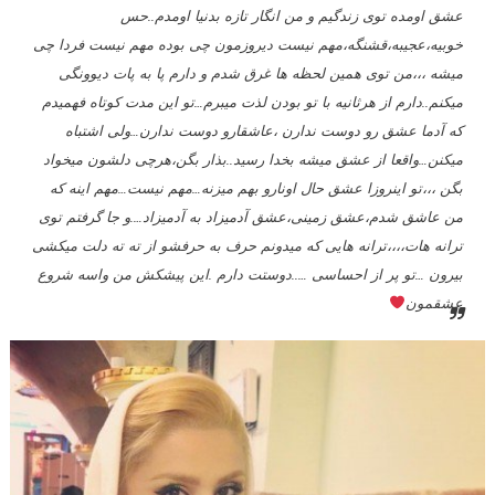
عشق اومده توى زندگیم و من انگار تازه بدنیا اومدم..حس
خوبیه،عجیبه،قشنگه،مهم نیست دیروزمون چى بوده مهم نیست فردا چى
میشه ،،،من توى همین لحظه ها غرق شدم و دارم پا به پات دیوونگى
میکنم..دارم از هرثانیه با تو بودن لذت میبرم…تو این مدت کوتاه فهمیدم
که آدما عشق رو دوست ندارن ،عاشقارو دوست ندارن…ولى اشتباه
میکنن…واقعا از عشق میشه بخدا رسید..بذار بگن،هرچى دلشون میخواد
بگن ،،،تو اینروزا عشق حال اونارو بهم میزنه…مهم نیست…مهم اینه که
من عاشق شدم،عشق زمینى،عشق آدمیزاد به آدمیزاد….و جا گرفتم توى
ترانه هات،،،،ترانه هایى که میدونم حرف به حرفشو از ته ته دلت میکشى
بیرون …تو پر از احساسى …..دوستت دارم .این پیشکش من واسه شروع
عشقمون