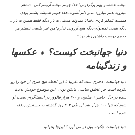
میشه عشقمو بهم برگردونى؟خدا جونم میشه آرومم کنى…دستام
میلرزه،بدنم میلرزه،،،،تو دلم آشوبه..خدا جونم همیشه پشتم بودى
همیشه کمکم کردى…خدایا میدونم هستى یه بار دیگه فقط همین یه بار …
دیگه هیچى نمیخوام،دیگه هیچ آرزویى ندارم*من غیر طبیعى نیستم.من
جرمم دوست داشتن زیاد بود.*
دنیا جهانبخت کیست؟ + عکسها
و زندگینامه
دنیا جهانبخت، دختری ست که تقریبا تا این لحظه هیچ هنری از خود را رو
نکرده است جز عاشق ساسی مانکن بودن
.
این موضوع خودش باعث
شده در حال حاضر ۱ میلیون و ۴۰۰ هزار فالوور در اینستاگرام نصیب او
شود که تنها ۱۰۰ هزار نفر آن طی ۳
-۴ روز گذشته به حسابش ریخته
شده است.
دنیا جهانبخت چگونه پول در می آورد؟ این‌جا بخوانید.