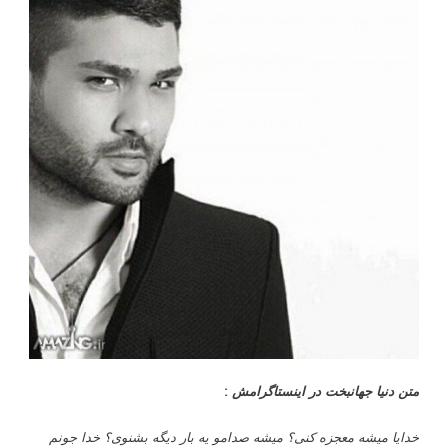
متن دنیا جهانبخت در اینستاگرامش :
خدایا میشه معجزه کنى؟ میشه صدامو یه بار دیگه بشنوى؟ خدا جونم