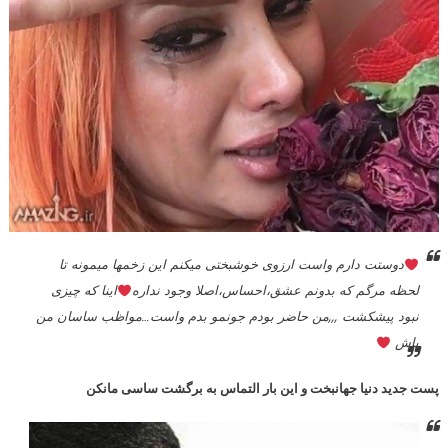
دوستت دارم واست ارزوى خوشبختى میکنم این زخمها میمونه تا
لحظه مرگم که بدونم عشق،احساس،اصلا وجود نداره
اینا که چیزى
نبود پیشکشت ,,,من حاضر بودم جونمو بدم واست…مواظب ساسان من
باش
پست جدید دنیا جهانبخت و این بار التماس به برگشت ساسی مانکن