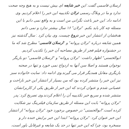
ارسلان قاسمی گفت: این
خبر شایعه
ای بیش نیست و به هیچ وجه صحت
ندارد و ما در وبلاگ رسمی
ترلان
تکذیبیه این خبر را اعلام کردیم. وی
ادامه داد: این خبر باعث نگرانی من است و به واقع نمی دانم با این
مسئله چه کار باید بکنم. “ترلان” ۱۶ سال بیشتر ندارد و نمی دانم
هدفشان از انتشار این خبر
دروغ
چیست. وی بیان کرد : سال گذشته نیز
همین شایعه درباره “ترلان پروانه” و “
ارسلان قاسمی
” مطرح شد که ما
در جشنواره فیلم فجر از طریق مصاحبه آن خبر را تکذیب کردیم.
ابوالحسنی” اظهار داشت: “ترلان پروانه” و “ارسلان قاسمی” دو بازیگر
نوجوان هستند و اصلا سن آنها به ازدواج نمی خورد و تنها در صحنه
بازیگری مقابل همدیگر قرار می گیرند.وی ادامه داد: سایت خانواده سبز
نیز این خبر را منتشر کرده بود که من بسیار از انتشار این خبر ناراحت و
عصبانی شدم و عنوان کردند که این خبر از طریق یکی از کاربرانشان
منتشر شده و سریع خبر تکذیبیه آن را اعلام کردند.وی تصریح کرد: پدر
“ترلان پروانه” بابت این مسئله از طریق سازمان فیلترینگ نیز شکایت
کرده است.”ابوالحسنی” در خصوص برخورد خود “ترلان پروانه” از انتشار
این خبر عنوان کرد: “ترلان پروانه” ابتدا این خبر برایش خنده دار و
مسخره بود، چرا که این خبر تنها در حد یک شایعه و غیرقابل باور است،