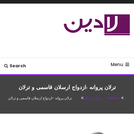
Ski
T
Conten
مدل لباس،اس ام اس جدید،مسائل
لادین
زناشویی،پزشکی،مد،دکوراسیون،آشپزی،مطالب تفریحی
Menu
Search
ترلان پروانه -ازدواج ارسلان قاسمی و ترلان
Home
دنیای بازیگران
ترلان پروانه -ازدواج ارسلان قاسمی و ترلان