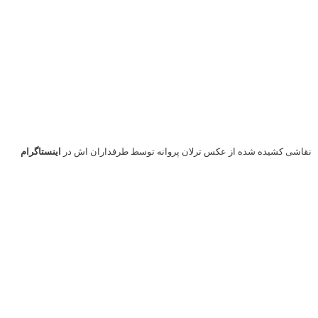
عکس کودکی ترلان پروانه
عکس گریم زیبای ترلان پروانه
جدیدترین
عکس
اینستاگرام ترلان پروانه
Tarlan Parvaneh