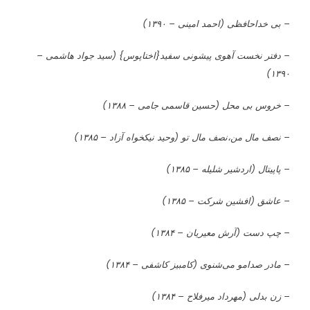
عکس های
شخصی
اینستاگرام ترلان پروانه Tarlan
Parvaneh
بیوگرافی ترلان پروانه Tarlan Parvaneh
شبکه نمایش خانگی و دیگر آثار
ترلان پروانه
فیلم ویدیویی زاپاس(فیلم ویدیویی) (بهرنگ توفیقی – ۱۳۹۱)
فیلم
ویدئویی باغ آلوچه (بهروز شعیبی – ۱۳۸۳)