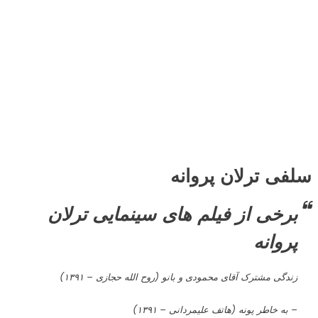
– مادر صدامو می‌شنوی (کامبیز کاشفی – ۱۳۸۴)
– زن بدلی (مهرداد میرفلاح – ۱۳۸۴)
– بالا بلند (جلال فاطمی – ۱۳۸۴)
– دغدغه (فرزاد فرزام – ۱۳۸۴)
بیوگرافی ترلان پروانه
عکس های شخصی اینستاگرام ترلان پروانه Tarlan Parvaneh
نقاشی کشیده شده از عکس ترلان پروانه توسط طرفداران اش در
اینستاگرام