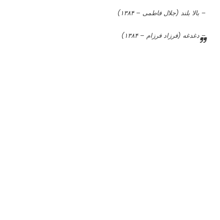
تئاتر ادیب (فرانسوی – ۱۳۸۵)
مجموعه های اینترنتی(فضای مجازی)
سریال اینترنتی نفوذ (۱۳۹۱)
عکس های شخصی اینستاگرام ترلان پروانه
Tarlan Parvaneh
مدل مانتو ترلان پروانه
Tarlan Parvane