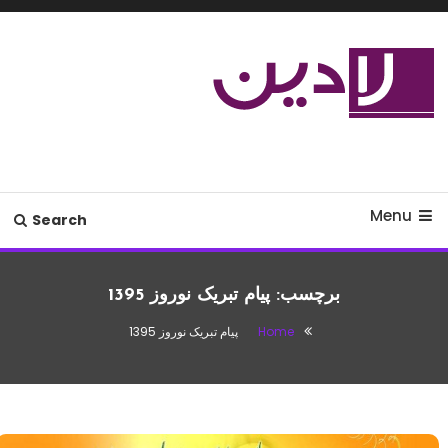
Ski
T
Conten
مدل لباس،اس ام اس جدید،مسائل
لادین
زناشویی،پزشکی،مد،دکوراسیون،آشپزی،مطالب تفریحی
Menu
Search
برچسب:
پیام تبریک نوروز 1395
Home
پیام تبریک نوروز 1395