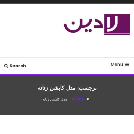
Ski
T
Conten
مدل لباس،اس ام اس جدید،مسائل
لادین
زناشویی،پزشکی،مد،دکوراسیون،آشپزی،مطالب تفریحی
Menu
Search
برچسب:
مدل کاپشن زنانه
Home
مدل کاپشن زنانه