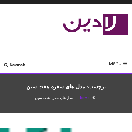
Ski
T
Conten
مدل لباس،اس ام اس جدید،مسائل
لادین
زناشویی،پزشکی،مد،دکوراسیون،آشپزی،مطالب تفریحی
Menu
Search
برچسب:
مدل های سفره هفت سین
Home
مدل های سفره هفت سین