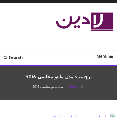
Ski
T
Conten
مدل لباس،اس ام اس جدید،مسائل
لادین
زناشویی،پزشکی،مد،دکوراسیون،آشپزی،مطالب تفریحی
Menu
Search
برچسب:
مدل مانتو مجلسی 2016
Home
مدل مانتو مجلسی 2016