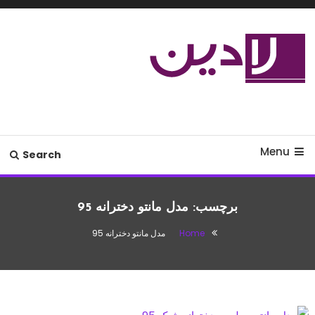
Ski
T
Conten
مدل لباس،اس ام اس جدید،مسائل
لادین
زناشویی،پزشکی،مد،دکوراسیون،آشپزی،مطالب تفریحی
Menu
Search
برچسب:
مدل مانتو دخترانه 95
Home
مدل مانتو دخترانه 95