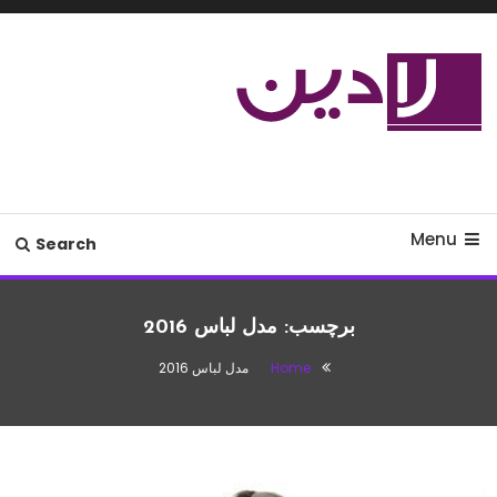
Ski
T
Conten
مدل لباس،اس ام اس جدید،مسائل
لادین
زناشویی،پزشکی،مد،دکوراسیون،آشپزی،مطالب تفریحی
Menu
Search
برچسب:
مدل لباس 2016
Home
مدل لباس 2016