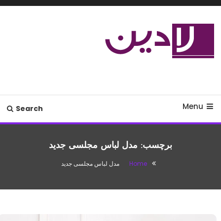
Ski
T
Conten
مدل لباس،اس ام اس جدید،مسائل
لادین
زناشویی،پزشکی،مد،دکوراسیون،آشپزی،مطالب تفریحی
Menu
Search
برچسب:
مدل لباس مجلسی جدید
Home
مدل لباس مجلسی جدید