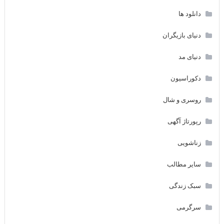
دانلود ها
دنیای بازیگران
دنیای مد
دکوراسیون
روسری و شال
رپورتاژ آگهی
زناشویی
سایر مطالب
سبک زندگی
سرگرمی