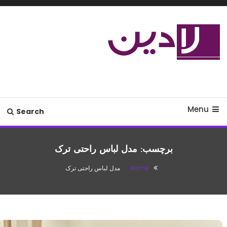
Ski
T
Conten
مدل لباس،اس ام اس جدید،مسائل
لادین
زناشویی،پزشکی،مد،دکوراسیون،آشپزی،مطالب تفریحی
Menu
Search
برچسب:
مدل لباس راحتی ترک
Home
مدل لباس راحتی ترک