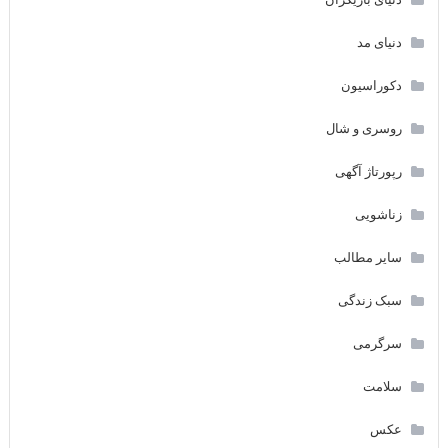
دنیای مد
دکوراسیون
روسری و شال
رپورتاژ آگهی
زناشویی
سایر مطالب
سبک زندگی
سرگرمی
سلامت
عکس