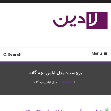
Ski
T
Conten
مدل لباس،اس ام اس جدید،مسائل
لادین
زناشویی،پزشکی،مد،دکوراسیون،آشپزی،مطالب تفریحی
Menu
Search
برچسب:
مدل لباس بچه گانه
Home
مدل لباس بچه گانه