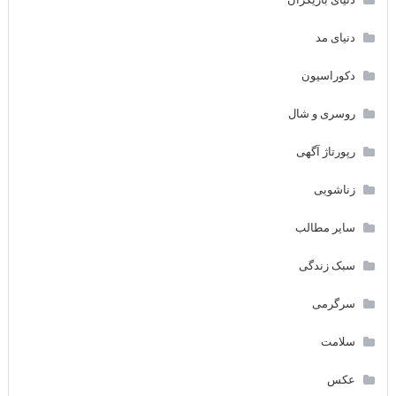
دنیای مد
دکوراسیون
روسری و شال
رپورتاژ آگهی
زناشویی
سایر مطالب
سبک زندگی
سرگرمی
سلامت
عکس