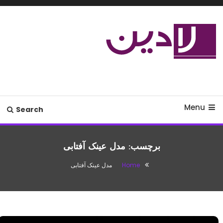
Ski
T
Conten
مدل لباس،اس ام اس جدید،مسائل
لادین
زناشویی،پزشکی،مد،دکوراسیون،آشپزی،مطالب تفریحی
Menu
Search
برچسب:
مدل عینک آفتابی
Home
مدل عینک آفتابی