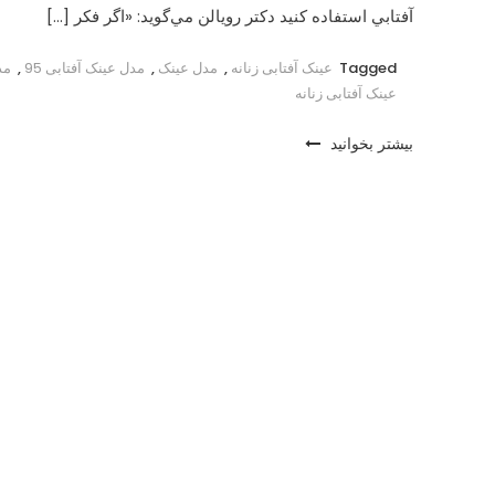
آفتابي استفاده کنيد دكتر رويالن مي‌گويد: «اگر فكر […]
Tagged
عینک آفتابی زنانه
,
مدل عینک
,
مدل عینک آفتابی 95
,
مد
عینک آفتابی زنانه
بیشتر بخوانید