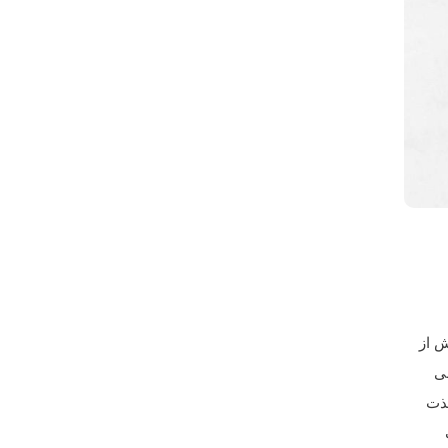
139 در این بخش از
ی
لذت