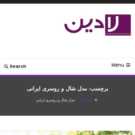
Ski
T
Conten
مدل لباس،اس ام اس جدید،مسائل
لادین
زناشویی،پزشکی،مد،دکوراسیون،آشپزی،مطالب تفریحی
Menu
Search
برچسب:
مدل شال و روسری ایرانی
Home
مدل شال و روسری ایرانی