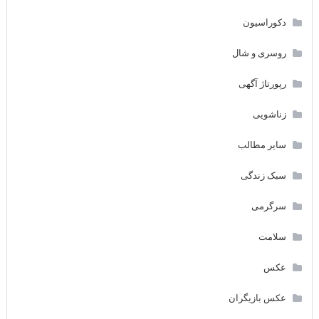
دکوراسیون
روسری و شال
رپورتاژ آگهی
زناشویی
سایر مطالب
سبک زندگی
سرگرمی
سلامت
عکس
عکس بازیگران