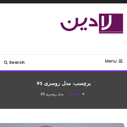
Ski
T
Conten
مدل لباس،اس ام اس جدید،مسائل
لادین
زناشویی،پزشکی،مد،دکوراسیون،آشپزی،مطالب تفریحی
Menu
Search
برچسب:
مدل روسری 95
Home
مدل روسری 95