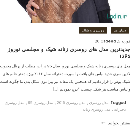
دنیای مد
روسری و شال
فوریه 5, 2016
saeed
جدیدترین مدل های روسری زنانه شیک و مجلسی نوروز
1395
مدل های روسری زنانه شیک و مجلسی نوروز سال 95 در این مطلب از پرتال محبوب
لادین سری جدید لباس های بافت و اسپرت دخترانه سال ۲۰۱۶ ویژه دختر خانم های
شیک پوش را قرار دادیم که همچنین یک مقاله نیز پیرامون شکل بدن ما چگونه است
و لباس مناسب هر شکل چیست ؟درج نمودیم […]
Tagged
مدل روسری
,
مدل روسری 2016
,
مدل روسری 95
,
مدل روسری
دخترانه
,
مدل روسری زنانه
بیشتر بخوانید