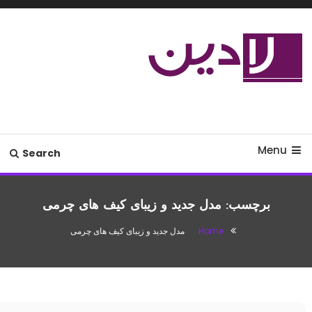
Ski
T
Conten
مدل لباس،اس ام اس جدید،مسائل
لادین
زناشویی،پزشکی،مد،دکوراسیون،آشپزی،مطالب تفریحی
Menu
Search
برچسب:
مدل جدید و زیبای کیف های چرمی
Home
مدل جدید و زیبای کیف های چرمی