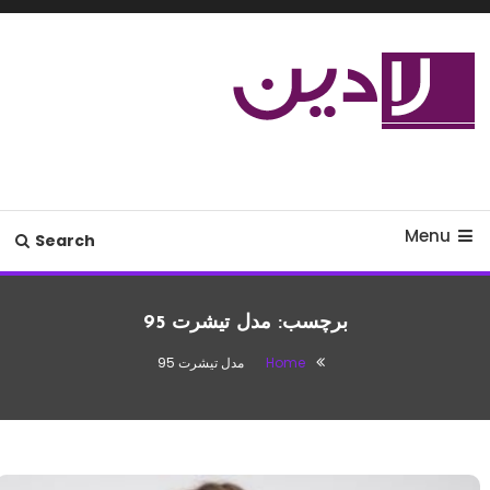
Ski
T
Conten
مدل لباس،اس ام اس جدید،مسائل
لادین
زناشویی،پزشکی،مد،دکوراسیون،آشپزی،مطالب تفریحی
Menu
Search
برچسب:
مدل تیشرت 95
Home
مدل تیشرت 95