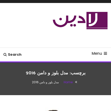
Ski
T
Conten
مدل لباس،اس ام اس جدید،مسائل
لادین
زناشویی،پزشکی،مد،دکوراسیون،آشپزی،مطالب تفریحی
Menu
Search
برچسب:
مدل بلوز و دامن 2016
Home
مدل بلوز و دامن 2016