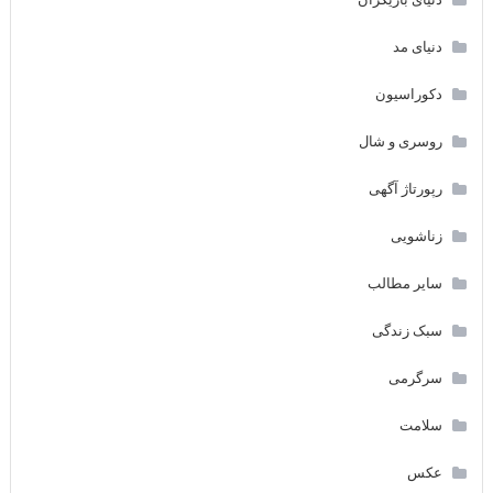
دنیای مد
دکوراسیون
روسری و شال
رپورتاژ آگهی
زناشویی
سایر مطالب
سبک زندگی
سرگرمی
سلامت
عکس