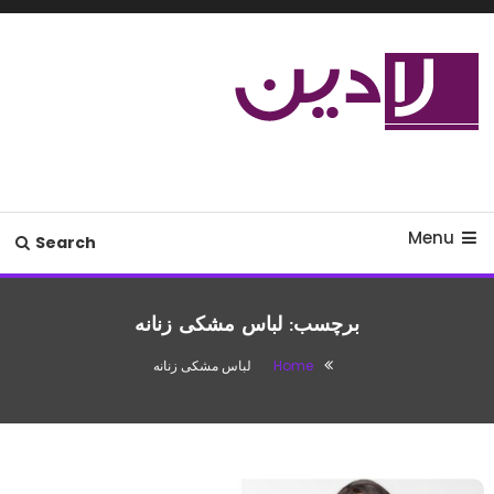
Ski
T
Conten
مدل لباس،اس ام اس جدید،مسائل
لادین
زناشویی،پزشکی،مد،دکوراسیون،آشپزی،مطالب تفریحی
Menu
Search
برچسب:
لباس مشکی زنانه
Home
لباس مشکی زنانه