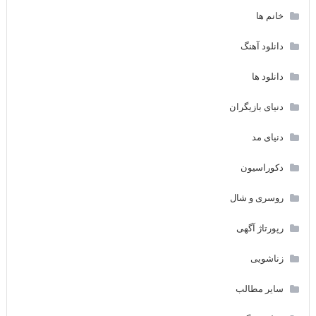
خانم ها
دانلود آهنگ
دانلود ها
دنیای بازیگران
دنیای مد
دکوراسیون
روسری و شال
رپورتاژ آگهی
زناشویی
سایر مطالب