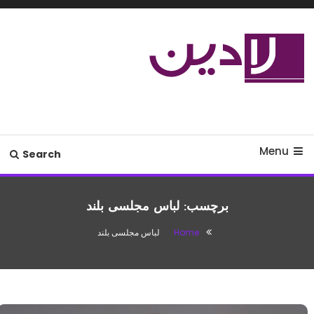
Ski
T
Conten
مدل لباس،اس ام اس جدید،مسائل
لادین
زناشویی،پزشکی،مد،دکوراسیون،آشپزی،مطالب تفریحی
Menu
Search
برچسب:
لباس مجلسی بلند
Home
لباس مجلسی بلند