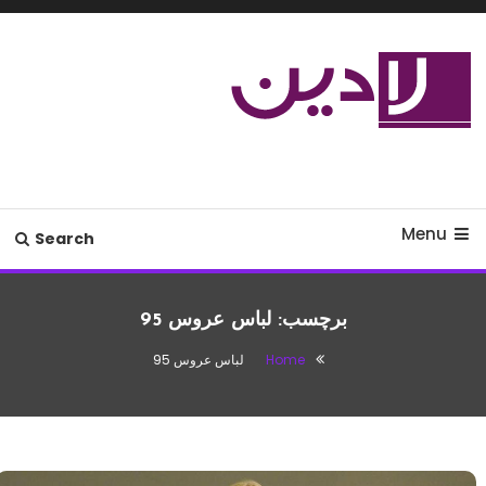
Ski
T
Conten
مدل لباس،اس ام اس جدید،مسائل
لادین
زناشویی،پزشکی،مد،دکوراسیون،آشپزی،مطالب تفریحی
Menu
Search
برچسب:
لباس عروس 95
Home
لباس عروس 95