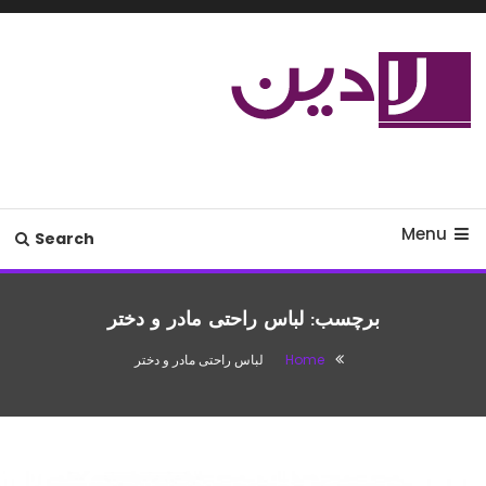
Ski
T
Conten
مدل لباس،اس ام اس جدید،مسائل
لادین
زناشویی،پزشکی،مد،دکوراسیون،آشپزی،مطالب تفریحی
Menu
Search
برچسب:
لباس راحتی مادر و دختر
Home
لباس راحتی مادر و دختر