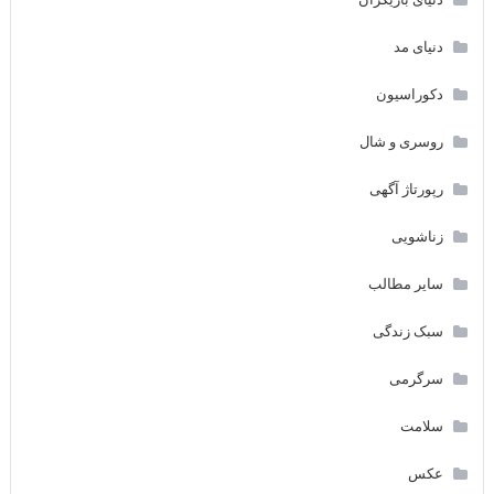
دنیای مد
دکوراسیون
روسری و شال
رپورتاژ آگهی
زناشویی
سایر مطالب
سبک زندگی
سرگرمی
سلامت
عکس