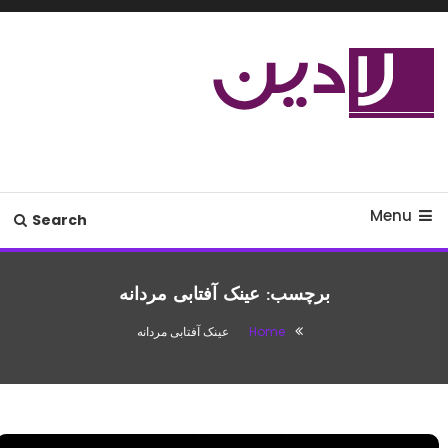
Ski
T
Conten
مدل لباس،اس ام اس جدید،مسائل
لادین
زناشویی،پزشکی،مد،دکوراسیون،آشپزی،مطالب تفریحی
Menu
Search
برچسب:
عینک آفتابی مردانه
Home
عینک آفتابی مردانه