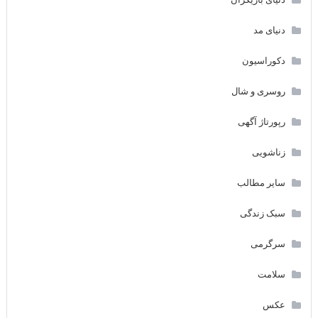
دنیای مد
دکوراسیون
روسری و شال
رپورتاژ آگهی
زناشویی
سایر مطالب
سبک زندگی
سرگرمی
سلامت
عکس