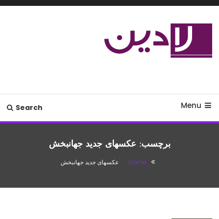
Ski
T
Conten
مدل لباس،اس ام اس جدید،مسائل
لادین
زناشویی،پزشکی،مد،دکوراسیون،آشپزی،مطالب تفریحی
Menu
Search
برچسب:
عکسهای جدید جهانبخش
Home
عکسهای جدید جهانبخش