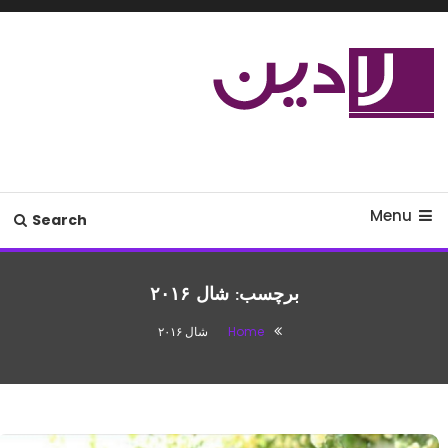
Ski
T
Conten
مدل لباس،اس ام اس جدید،مسائل
لادین
زناشویی،پزشکی،مد،دکوراسیون،آشپزی،مطالب تفریحی
Menu
Search
برچسب:
شال ۲۰۱۶
Home
شال ۲۰۱۶