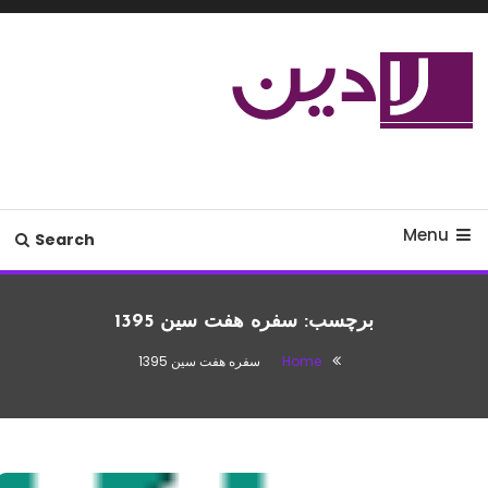
Ski
T
Conten
مدل لباس،اس ام اس جدید،مسائل
لادین
زناشویی،پزشکی،مد،دکوراسیون،آشپزی،مطالب تفریحی
Menu
Search
برچسب:
سفره هفت سین 1395
Home
سفره هفت سین 1395