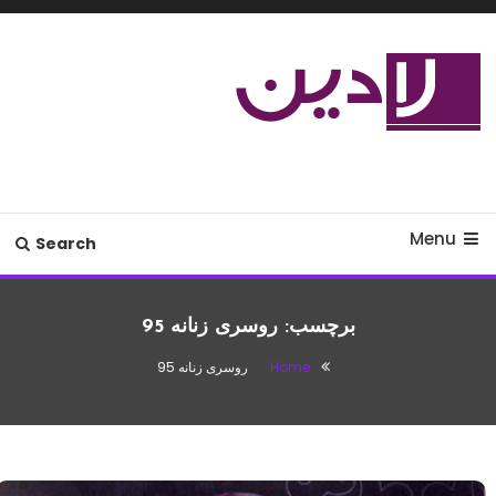
Ski
T
Conten
مدل لباس،اس ام اس جدید،مسائل
لادین
زناشویی،پزشکی،مد،دکوراسیون،آشپزی،مطالب تفریحی
Menu
Search
برچسب:
روسری زنانه 95
Home
روسری زنانه 95