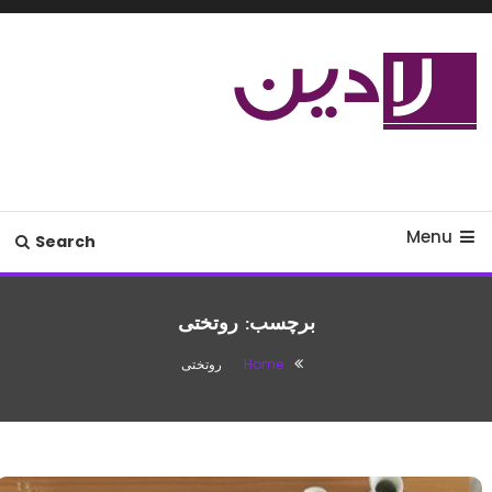
Ski
T
Conten
مدل لباس،اس ام اس جدید،مسائل
لادین
زناشویی،پزشکی،مد،دکوراسیون،آشپزی،مطالب تفریحی
Menu
Search
برچسب:
روتختی
Home
روتختی