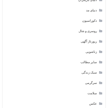
دنیای مد
دکوراسیون
روسری و شال
رپورتاژ آگهی
زناشویی
سایر مطالب
سبک زندگی
سرگرمی
سلامت
عکس