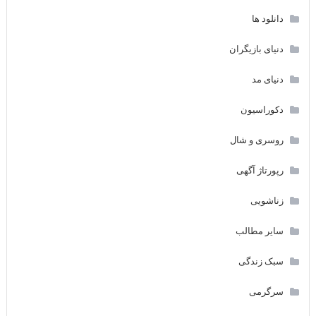
دانلود ها
دنیای بازیگران
دنیای مد
دکوراسیون
روسری و شال
رپورتاژ آگهی
زناشویی
سایر مطالب
سبک زندگی
سرگرمی