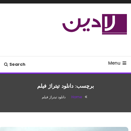
Ski
T
Conten
مدل لباس،اس ام اس جدید،مسائل
لادین
زناشویی،پزشکی،مد،دکوراسیون،آشپزی،مطالب تفریحی
Menu
Search
برچسب:
دانلود تیتراژ فیلم
Home
دانلود تیتراژ فیلم