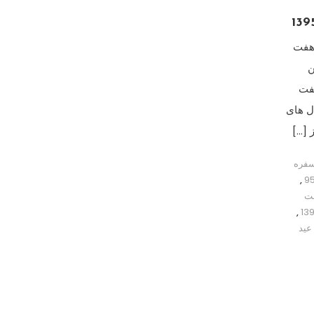
تزیین سفره هفت
ین
فت
 95, سفره هفت سین سال95, مدل های
 […]
سفره
,
فت
,
عید