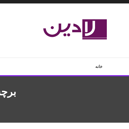
Ski
T
Conten
مدل لباس،اس ام اس جدید،مسائل زناشویی،پزشکی،مد،دکوراسیون،آ
لادین
خانه
برچ