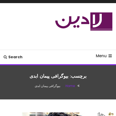
Ski
T
Conten
مدل لباس،اس ام اس جدید،مسائل
لادین
زناشویی،پزشکی،مد،دکوراسیون،آشپزی،مطالب تفریحی
Menu
Search
برچسب:
بیوگرافی پیمان ابدی
Home
بیوگرافی پیمان ابدی