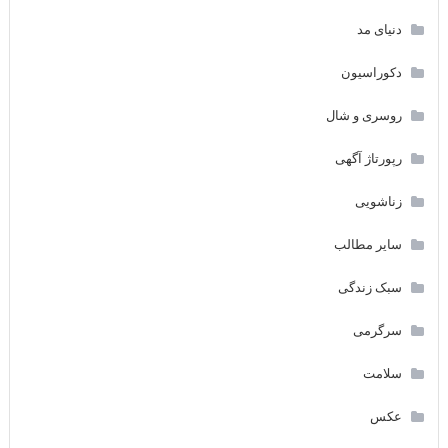
دنیای مد
دکوراسیون
روسری و شال
رپورتاژ آگهی
زناشویی
سایر مطالب
سبک زندگی
سرگرمی
سلامت
عکس