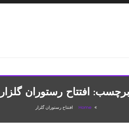
شپزی،مطالب تفریحی
رچسب:
افتتاح رستوران گلزار
Home
افتتاح رستوران گلزار