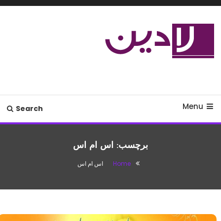
Ski
T
Conten
مدل لباس،اس ام اس جدید،مسائل
لادین
زناشویی،پزشکی،مد،دکوراسیون،آشپزی،مطالب تفریحی
Menu
Search
برچسب:
اس ام اس
Home
اس ام اس