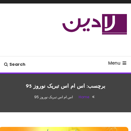
Ski
T
Conten
مدل لباس،اس ام اس جدید،مسائل
لادین
زناشویی،پزشکی،مد،دکوراسیون،آشپزی،مطالب تفریحی
Menu
Search
برچسب:
اس ام اس تبریک نوروز 95
Home
اس ام اس تبریک نوروز 95