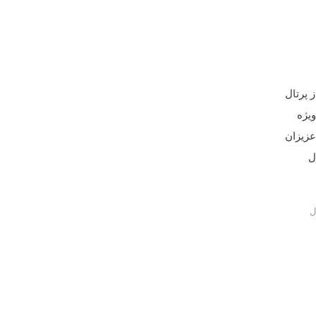
 این مطلب از پرتال
دین مدل آرایش چشم شیک مناسب برای نوروز 95 ویژه
عزیزان
ل
ل