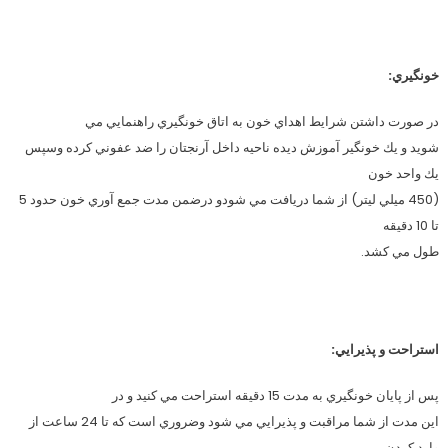
خونگيري
:
در صورت داشتن شرايط اهداي خون به اتاق خونگيري راهنمايي مي
شويد و يك خونگير آموزش ديده ناحيه داخل آرنجتان را ضد عفوني كرده وسپس
يك واحد خون
(450 ميلي ليتر) از شما دريافت مي شودو درضمن مدت جمع آوري خون حدود 5
تا 10 دقيقه
طول مي كشد.
استراحت و پذيرايي
:
پس از پايان خونگيري به مدت 15 دقيقه استراحت مي كنيد و در
اين مدت از شما مراقبت و پذيرايي مي شود وضروري است كه تا 24 ساعت از
وارد كردن