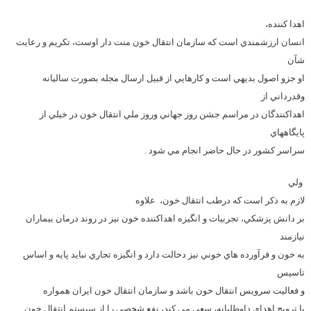
اهدا كننده،
انسان ارزشمندي است كه سازمان انتقال خون منت دار اوست، تكريم و رعايت
شآن
او جزو اصول بديهي است و كارهايي از قبيل ارسال مجله بصورت ساليانه
وقدرداني از
اهداكنندگان در مراسم جشن روز جهاني وروز ملي انتقال خون در خيلي از
پايگاههاي
سراسر كشور در حال حاضر انجام مي شود .
ولي
لازم به ذكر است كه درطب انتقال خون،
علاوه
بر دانش پزشكي، تجربيات و انگيزه اهداكننده خون نيز در روند درمان بيماران
نيازمند
به خون و فرآورده هاي خوني نیز دخالت دارد و انگيزه تجاري نبايد پايه و اساس
تاسيس
و فعاليت سرويس انتقال خون باشد و سازمان انتقال خون ايران همواره
با ترويج اهداي داوطلبانه، سعي مي كند، نفع شخصي را از سيستم انتقال خون