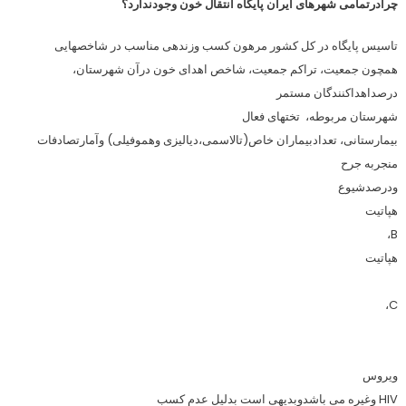
چرادرتمامی شهرهای ایران پایگاه انتقال خون وجودندارد؟
تاسیس پایگاه در كل كشور مرهون کسب وزندهی مناسب در شاخصهایی
همچون جمعیت، تراکم جمعیت، شاخص اهدای خون درآن شهرستان،
درصداهداکنندگان مستمر
شهرستان مربوطه،
تختهای فعال
بیمارستانی، تعدادبیماران خاص(تالاسمی،دیالیزی وهموفیلی) وآمارتصادفات
منجربه جرح
ودرصدشیوع
هپاتيت
،
B
هپاتيت
،
C
ويروس
HIV
وغیره می باشدوبدیهی است بدلیل عدم کسب