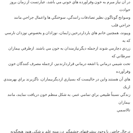
در آن نياز مبرم به خون وفرآورده هاي خوني مي باشد، عبارتست از زمان بروز
حوادث
وسوانح گوناگون نظير تصادفات رانندگي، سوختگي ها واعمال جراحي مانند
جراحي قلب
وپيوند، همچنين خانم هاي بارداردرحين زايمان، نوزادان و بخصوص نوزدان نارسي
كه به
زردي دچارمي شوند ازجمله ديگرنيازمندان به خون مي باشند. ازطرفي بيماران
سرطاني كه
تحت شيمي درماني يا اشعه درماني قراردارندنیز، ازجمله مصرف كنندگان خون
وفرآورده
هاي آن هستند واین در حالیست که بسياري ازديگربيماران، ناگزيرند براي بهرمندي
ازيك
زندگي نسبتاً طبيعي براي تمامي عمر، به شكل منظم خون دريافت نمايند، مانند
بيماران
تالاسمي.
درحال حاضر، با وجود پيشرفتهاي چشمگیر درزمينه علم پزشكي هنوز هيچگونه