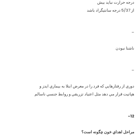
درجه حرارت نبايد بيش
از 5/37 درجه سانتيگراد باشد
–
ناشتا نبودن
–
دوري از رفتارهايي كه فرد را در معرض ابتلا به بيماري ايدز و
هپاتيت قرار مي دهد مثل اعتياد تزريقي و روابط جنسي ناسالم
12-
مراحل اهداي خون چگونه است؟