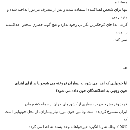
هستند و
تنها براي شخص اهداكننده استفاده شده و پس از مصرف نیز دور انداخته شده و
منهدم مي
گردد . لذا جاي كوچكترين نگراني وجود ندارد و هيچ گونه خطري شخص اهداكننده
را تهديد
نمي كند .
8-
آيا خونهايي كه اهدا مي شود به بيماران فروخته مي شودو يا در ازاي اهداي
خون وجهي به اهداکنندگان خون داده مي شود
؟
خريد وفروش خون در بسياري از كشورهاي جهان از جمله کشورمان
ايران منسوخ گرديده است وتامين خون مورد نياز بيماران، از محل خونهايي است
كه
100%داوطلبانه وبا انگيزه خيرخواهانه وخداپسندانه اهدا مي گردد.