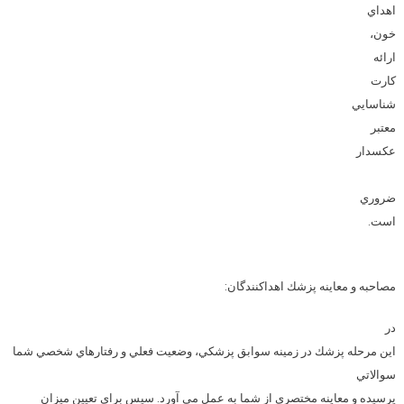
اهداي
خون،
ارائه
کارت
شناسايي
معتبر
عکسدار
ضروري
است.
مصاحبه و معاينه پزشك اهداكنندگان
:
در
اين مرحله پزشك در زمينه سوابق پزشكي، وضعيت فعلي و رفتارهاي شخصي شما
سوالاتي
پرسيده و معاينه مختصري از شما به عمل مي آورد. سپس براي تعيين ميزان