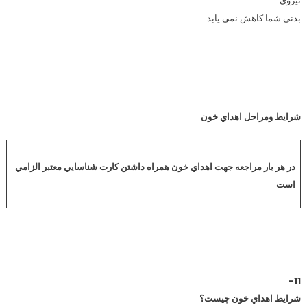
نيروي
بدني شما كاهش نمي يابد.
شرايط ومراحل اهداي خون
در هر بار مراجعه جهت اهداي خون همراه داشتن كارت شناسايي معتبر الزامي
است
11-
شرايط اهداي خون چيست؟