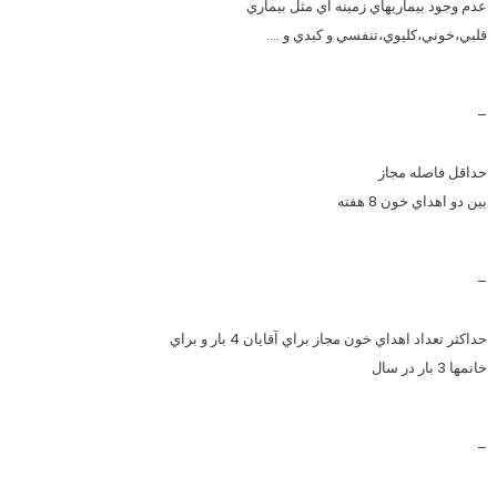
عدم وجود بيماريهاي زمينه اي مثل بيماري
قلبي،خوني،كليوي،تنفسي و كبدي و ….
–
حداقل فاصله مجاز
بين دو اهداي خون 8 هفته
–
حداكثر تعداد اهداي خون مجاز براي آقايان 4 بار و براي
خانمها 3 بار در سال
–