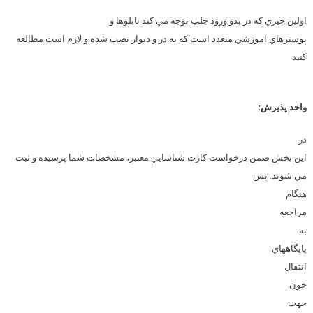
اولين چيزي كه در بدو ورود جلب توجه مي كند تابلوها و
پوسترهاي آموزشي متعدد است كه به در و ديوار نصب شده و لازم است مطالعه
كنيد.
واحد پذيرش
:
در
اين بخش ضمن درخواست كارت شناسايي معتبر، مشخصات شما پرسيده و ثبت
مي شوند. پس
هنگام
مراجعه
به
پايگاههاي
انتقال
خون
جهت