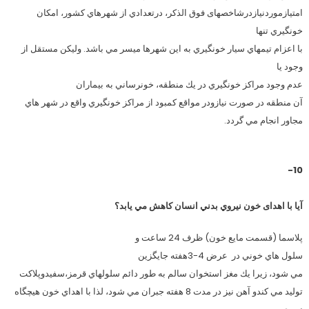
امتیازموردنیازدرشاخصهای فوق الذکر، درتعدادي از شهرهاي كشور، امكان
خونگيري تنها
با اعزام تيمهاي سيار خونگيري به اين شهرها ميسر مي باشد. ولیکن مستقل از
وجود يا
عدم وجود مراكز خونگيري در يك منطقه، خونرساني به بيماران
آن منطقه در صورت نيازودر مواقع كمبود از مراكز خونگيري واقع در شهر هاي
مجاور انجام مي گردد.
10-
آیا با اهدای خون نيروي بدني انسان كاهش مي يابد؟
پلاسما (قسمت مايع خون) ظرف 24 ساعت و
سلول هاي خوني در
عرض 4-3هفته جايگزين
مي شود، زيرا يك مغز استخوان سالم به طور دائم سلولهاي قرمز،سفيدوپلاكت
توليد مي كندو آهن نيز در مدت 8 هفته جبران مي شود، لذا با اهداي خون هيچگاه