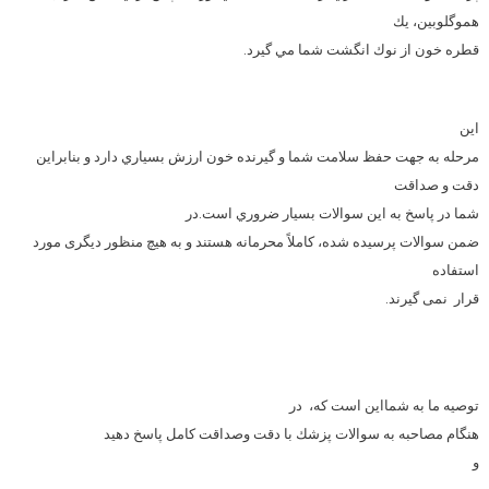
هموگلوبين، يك
قطره خون از نوك انگشت شما مي گيرد.
اين
مرحله به جهت حفظ سلامت شما و گيرنده خون ارزش بسياري دارد و بنابراين
دقت و صداقت
شما در پاسخ به اين سوالات بسيار ضروري است.
در
ضمن سوالات پرسیده شده، کاملاً محرمانه هستند و به هیچ منظور دیگری مورد
استفاده
قرار
نمی گیرند.
توصيه ما به شمااين است كه،
در
هنگام مصاحبه به سوالات پزشك با دقت وصداقت كامل پاسخ دهيد
و