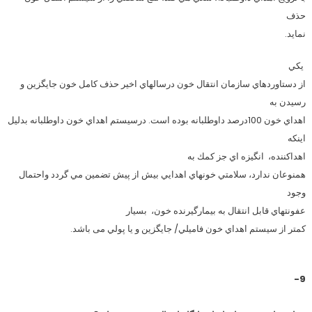
حذف
نمايد.
يكي
از دستاوردهاي سازمان انتقال خون درسالهاي اخير حذف كامل خون جايگزين و
رسيدن به
اهداي خون 100درصد داوطلبانه بوده است. درسيستم اهداي خون داوطلبانه بدليل
اينكه
اهداكننده،
انگيزه اي جز كمك به
همنوعان ندارد، سلامتي خونهاي اهدايي بيش از پيش تضمين مي گردد واحتمال
وجود
عفونتهاي قابل انتقال به بيمارگيرنده خون،
بسيار
كمتر از سيستم اهداي خون فاميلي/ جايگزين و يا پولي می باشد.
9-