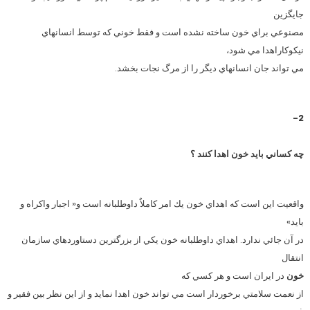
جايگزين
مصنوعي براي خون ساخته نشده است و فقط خوني كه توسط انسانهاي
نيكوكاراهدا مي شود،
مي تواند جان انسانهاي ديگر را از مرگ نجات بخشد.
2-
چه كساني بايد خون اهدا كنند ؟
واقعيت اين است كه اهداي خون يك امر كاملاٌ داوطلبانه است و« اجبار واكراه و
بايد»
در آن جائي ندارد. اهداي داوطلبانه خون يكي از بزرگترين دستاوردهاي سازمان
انتقال
خون
در ايران است و هر كسي كه
از نعمت سلامتي برخوردار است مي تواند خون اهدا نمايد و از اين نظر بين فقير و