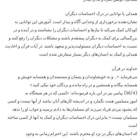
همدلی یا توانایی در درک احساسات دیگران
نشان‌دهنده برخورداری از وجدانی آگاه و بیدار است. آموزش این توانایی به
کودکان کمک می‌کند تا نیازها و احساسات دیگران را بشناسند و در آینده و در
بزرگسالی برای کمک به دیگران پیشقدم باشند و مشکلات دیگران را رفع کنند و
نسبت به احساسات دیگران مسئولیت‌پذیر و متعهد باشند. در آیات قرآن و احادیث
همدلی و کمک به انسان‌های دیگر بسیار سفارش شده است.
خداوند در قرآن
می‌فرماید: «… و به خویشاوندان و یتیمان و مستمندان و همسایه خویش و
همسایه بیگانه و همنشین و در راه ‏مانده و بردگان خود نیکی کنید.»
(36‌‌/‌‌4) پیامبر نیز در این باره فرموده‌اند: «کسی که در هر صبحگاه به
امور مسلمین همت نگمارد و در اندیشه کارهای آنان نباشد از آنها نیست و کسی
که بشنود مردی فریاد می‌زند ای مسلمان‌ها به دادم برسید و جواب او را ندهد
مسلمان نیست.» بنابراین درک احساسات دیگران و کمک به آنها از کسی ساخته
است
که انسان‌های دیگر در نزد او محترم باشند. این احترام زمانی به وجود