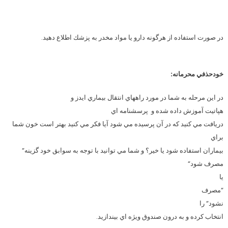
در صورت استفاده از هرگونه دارو يا مواد مخدر به پزشك اطلاع دهيد.
خودحذفي محرمانه
:
در اين مرحله به شما در مورد راههاي انتقال بيماري ايدز و
هپاتيت آموزش داده شده و
پرسشنامه اي
دريافت مي كنيد كه در آن پرسيده مي شود آيا فكر مي كنيد بهتر است خون شما
براي
بيماران استفاده شود يا خير؟ و شما مي توانيد با توجه به سوابق خود گزينه
“
مصرف شود
“
يا
“
مصرف
نشود
“
را
انتخاب كرده و به درون صندوق ويژه اي بيندازيد.