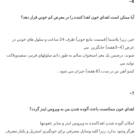
6-
آيا ممكن است اهداي خون اهدا كننده را در معرض كم خوني قرار دهد؟
خیر، زیرا پلاسما (قسمت مايع خون) ظرف 24 ساعت و سلول هاي خوني در
عرض (4-3هفته) جايگزين
مي
شوند، درضمن يك مغز استخوان سالم به طور دائم سلولهاي قرمز، سفيدوپلاكت
توليد مي
كندو آهن نيز در مدت (8 هفته) جبران مي شود
.
7-
اهداي خون ممكنست باعث آلوده شدن من به ويروس ايدز گردد؟
امكان آلوده شدن اهداكننده به ويروس ايدز و ساير عفونتها
هرگز وجود ندارد، زيرا كليه وسايل مصرفي براي خونگيري استريل و يكبار مصرف