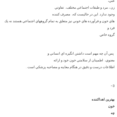
غني،
زن ، مرد و طبقات اجتماعي مختلف،
تفاوتي
وجود ندارد. این در حالیست که،
مصرف كننده
هاي خون و فرآورده هاي خوني نیز متعلق به تمام گروههاي اجتماعي هستند نه يك
فرد و
گروه خاص.
پس آن چه مهم است داشتن انگيزه اي انساني و
معنوي،
اطمينان از سلامتي خون خود و ارائه
اطلاعات درست و دقيق در هنگام معاينه و مصاحبه پزشكي است .
3-
بهترين اهداکننده
خون
چه