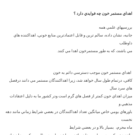
اهداي مستمر خون چه فوايدي دارد ؟
بررسيهاي علمي همه
جانبه، نشان داده، سالم ترين و قابل اعتمادترين منابع خوني، اهداكننده هاي
داوطلب
مي باشند، كه به طور مستمرخون اهدا مي كنند.
اهداي مستمر خون موجب دسترسي دائم به خون
كافي، درتمام طول سال خواهد شد، زيرا اهداكنندگان مستمر مي دانند درفصل
هاي سرد سال
ميزان اهداي خون كمتر از فصل هاي گرم است ودر كشور ما به دليل اعتقادات
مذهبي و
باورهاي بومي خاص ميانگين تعداد اهداكنندگان در بعضي شرايط زماني مانند دهه
نخست
ماه محرم،
بسيار بالا و در بعضي شرايط