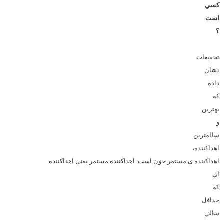
کسي
است
؟
تحقيقات
نشان
داده
که
بهترين
و
سالمترين
اهداکننده،
اهداکننده ی مستمر خون است. اهداکننده مستمر یعنی اهداکننده
اي
که
حداقل
سالي