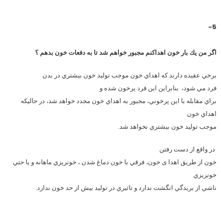
5-
اگر من يك بار خون اهداكنم مجبور خواهم شد تا به دفعات خون بدهم ؟
برخي عقيده دارند كه اهداي خون موجب توليد خون بيشتري در بدن
فرد مي شود،
بنابراين اين فرد پرخون شده و
براي مقابله با اين پرخوني، مجبور به اهداي خون مجدد خواهد شد، در حاليكه
اهداي خون
موجب توليد خون بيشتري نخواهد شد.
در واقع از دست رفتن
خون از طريق اهدا ی خون، فرقي با خون دماغ شدن ، خونريزي ماهانه و يا حتي
خونريزي
ناشي از بريدگي انگشت ندارد و تاثيري در توليد بيش از حد خون ندارد.