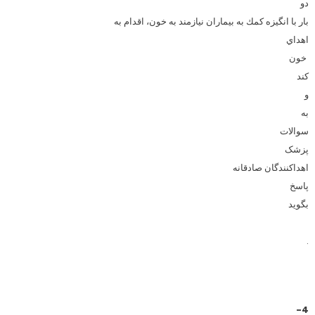
دو
بار با انگيزه كمك به بيماران نيازمند به خون، اقدام به
اهداي
خون
کند
و
به
سوالات
پزشک
اهداکنندگان صادقانه
پاسخ
بگويد
.
4-