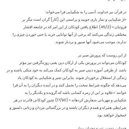
در قرآن نیز خداوند، آدمی را به شکیبایی فرا می‌خواند:
«از شکیبایی و نماز یاری جویید و براستی این [کار] گران است مگر بر
فروتنان.» (45‌‌/‌‌2) اطلاع یافتن کودکان از این امر که در جامعه اقشار
مختلفی زندگی می‌کنند که برخی از آنها توانایی خرید یا حتی خوردن چیزی را
ندارند، موجب می‌شود آنها صبور و بردبار شوند.
از این روست که پرورش صبر در
کودکان می‌تواند در پرورش یکی از ارکان دین یعنی روزه‌گرفتن نیز مؤثر
باشد. از طرفی آموزه دینی صبر به کودکان کمک می‌کند به خود متکی باشند و در
زندگی از استقلال برخوردار شوند. بنابراین صبر و شکیبایی به کودکان یاد
می‌دهد که چگونه شرایط سخت را تحمل کنند و در آینده دیگران را به‌ آن فرا
خوانند: «علاوه بر این از زمره کسانی باشد که گرویده و یکدیگر را به
شکیبایی و مهربانی سفارش کرده‏اند.» (17‌‌/‌‌90) چنین کودکانی قادرند در هر
شرایطی همراه و همدم دیگران باشند و در بزرگسالی مردان و زنانی دلسوز و
غمخوار خواهند بود.
همدلی، دومین ثمره وجدان بیدار