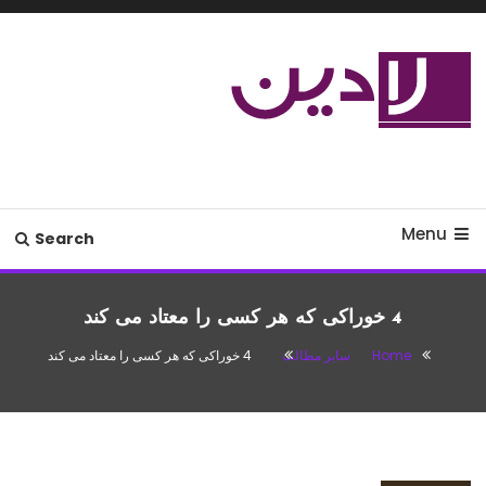
Ski
T
Conten
مدل لباس،اس ام اس جدید،مسائل
لادین
زناشویی،پزشکی،مد،دکوراسیون،آشپزی،مطالب تفریحی
Menu
Search
4 خوراکی که هر کسی را معتاد می کند
Home
سایر مطالب
4 خوراکی که هر کسی را معتاد می کند