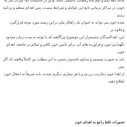
مانند دهه يكم و دوم ماه رمضان، پائينمی باشد. واین در حالیست که، ميزان نياز به
خون، در مراكز درماني تابع اين عوامل و شرايط نيست، پس اهداي منظم و برنامه
ريزي
شده خون مي تواند به عنوان يك راهكار ملي دراين زمينه مورد توجه قرارگيرد
وعلاوه بر
اين، اهداكنندگان مستمراز اين موضوع نیزآگاهند كه با توجه به مدت زمان محدود
نگهداري خون و فرآورده هاي آن، براي تأمين خون كافي و سالم در جامعه، اهداي
خون
بايد به صورت مستمر و مداوم باشدودر ضمن به اين مطلب نيز كاملاً واقفند كه اگر
پس
از اهدا خون دچارتب، زردی و يا هر بيماری ديگری شدند، بايد سريعاً به انتقال خون
اطلاع دهند.
تصورات غلط راجع به اهدای خون