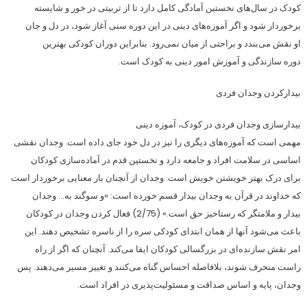
کودک در سال‌های نخستین آمادگی کامل دارد تا از تربیتی در خور و شایسته
برخوردار شود و اگر آموزه‌های دینی در این دوره سنی آغاز شود، ‌در دل و جان
او نقش می‌بندد و براحتی از میان نمی‌رود. بنابراین دوران کودکی بهترین
دوره سازندگی و آموزش امور دینی به کودک است.
بیدار‌کردن وجدان فردی
بیدارسازی وجدان فردی در کودک، آموزه دینی
مهمی است که آموزه‌های دیگری را نیز در دل خود جای داده است. وجدان نقشی
اساسی‌ در سلامت افراد و جامعه دارد و نخستین قدم در آماده‌سازی کودکان
برای درک بهتر خویشتن خویش است. وجدان از آنچنان بار معنایی برخوردار است
که خداوند در قرآن به وجدان بیدار قسم خورده است: «و سوگند به… وجدان
بیدار و ملامتگر که رستاخیز حق است.» (2‌‌/‌‌75) فعال کردن وجدان در کودکان
باعث می‌شود آنها از همان ابتدای کودکی سره را از ناسره تشخیص دهند. این
امر نقش سازنده‌ای در بزرگسالی کودکان ایفا می‌کند. آنچنان که اگر از راه
راست منحرف شوند، بلافاصله احساس گناه می‌کنند و تغییر مسیر می‌دهند. پس
وجدان، پایه و اساس صداقت و مسئولیت‌پذیری در افراد است.