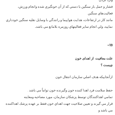
فشار و حمل بار سنگين با دستي كه از آن خونگيري شده وانجام ورزش،
فعاليت‌هاي سنگين
مانند كار در ارتفاعات، هدايت هواپيما و رانندگي با وسايل نقليه سنگين خودداري
نماييد، ولي انجام ساير فعاليتهاي روزمره بلامانع مي باشد
.
13-
علت معافیت
از اهدای خون
چیست ؟
ازآنجاييكه هدف اصلي سازمان انتقال خون
حفظ سلامت فرد اهدا کننده خون وگيرنده خون تواماً مي باشد .
تمامي اهداكنندگان توسط پزشكان سازمان، مورد مصاحبه ومعاينه
قرار مي گيرند و تعيين صلاحيت جهت اهداي خون فقط بر عهده پزشك اهداكننده
مي باشد و